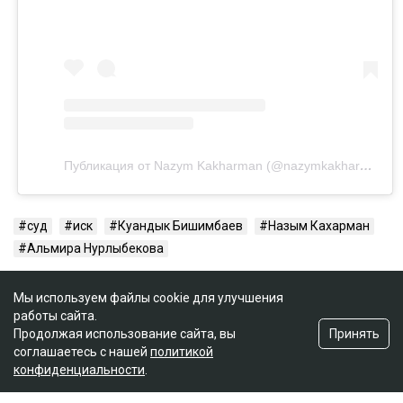
Публикация от Nazym Kakharman (@nazymkakharman)
суд
иск
Куандык Бишимбаев
Назым Кахарман
Альмира Нурлыбекова
Мы используем файлы cookie для улучшения
работы сайта.
Принять
Продолжая использование сайта, вы
соглашаетесь с нашей
политикой
конфиденциальности
.