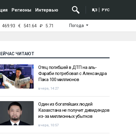
ция
Регионы
Интервью
ҚАЗ
РУС
Погода
469.93
€
541.64
₽
5.71
СЕЙЧАС ЧИТАЮТ
Отец погибшей в ДТП на аль-
Фараби потребовал с Александра
Пака 100 миллионов
вчера, 14:27
Один из богатейших людей
Казахстана не получит дивидендов
из-за миллионных убытков
вчера, 10:57