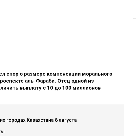
л спор о размере компенсации морального
роспекте аль-Фараби. Отец одной из
еличить выплату с 10 до 100 миллионов
х городах Казахстана 8 августа
ты