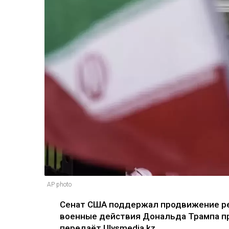
AP photo
Сенат США поддержал продвижение ре
военные действия Дональда Трампа пр
передаёт Ulysmedia.kz.