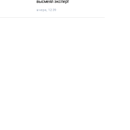
высмеял эксперт
вчера, 12:39