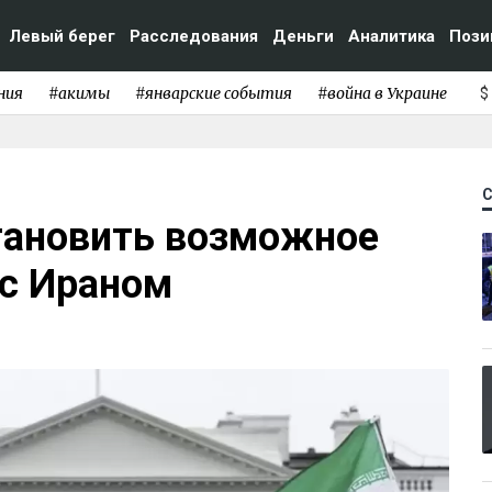
Левый берег
Расследования
Деньги
Аналитика
Пози
ния
#акимы
#январские события
#война в Украине
$
тановить возможное
с Ираном