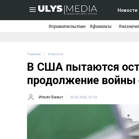
Новости
#правительство
#финансы
#назначе
Главная
Новости
В США пытаются ос
продолжение войны 
Ильяс Бахыт
20.05.2026, 07:54