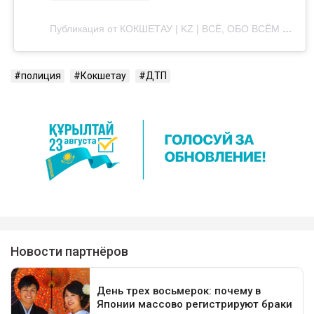
Публикация от КОКШЕТАУ | KZ | ВСЁ, ОБО ВСЁМ (@kokshetaulive)
полиция
Кокшетау
ДТП