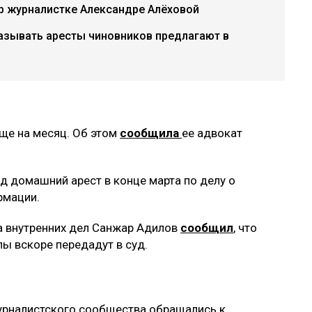
р журналистке Александре Алёховой
азывать аресты чиновников предлагают в
ще на месяц. Об этом
сообщила
ее адвокат
д домашний арест в конце марта по делу о
рмации.
а внутренних дел Санжар Адилов
сообщил
, что
ы вскоре передадут в суд.
урналистского сообщества обращались к