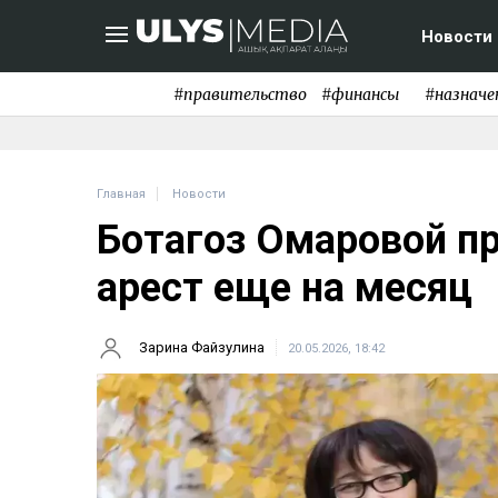
Новости
#правительство
#финансы
#назначе
Главная
Новости
Ботагоз Омаровой п
арест еще на месяц
Зарина Файзулина
20.05.2026, 18:42