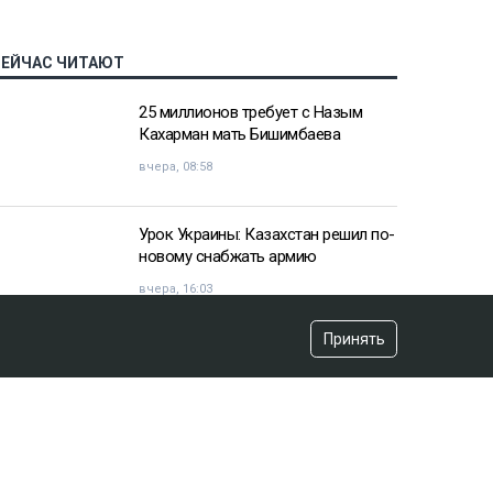
СЕЙЧАС ЧИТАЮТ
25 миллионов требует с Назым
Кахарман мать Бишимбаева
вчера, 08:58
Урок Украины: Казахстан решил по-
новому снабжать армию
вчера, 16:03
Принять
«Хотела покончить с собой»:
девочка подверглась травле после
изнасилования в Актобе
вчера, 10:20
Владимир Зеленский договорился