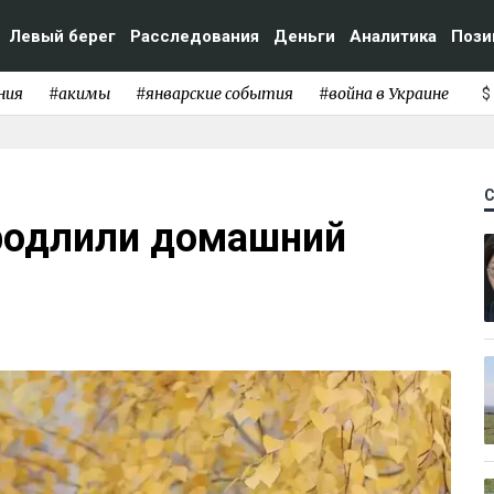
Левый берег
Расследования
Деньги
Аналитика
Пози
ния
#акимы
#январские события
#война в Украине
$
родлили домашний