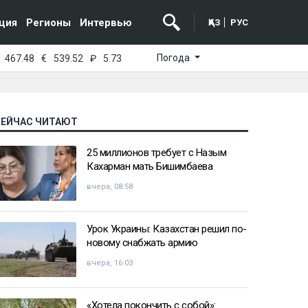
ция
Регионы
Интервью
ҚАЗ
РУС
Погода
467.48
€
539.52
₽
5.73
СЕЙЧАС ЧИТАЮТ
25 миллионов требует с Назым
Кахарман мать Бишимбаева
вчера, 08:58
Урок Украины: Казахстан решил по-
новому снабжать армию
вчера, 16:03
«Хотела покончить с собой»: