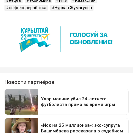
нефть
экономика
НПЗ
Казахстан
нефтепереработка
Нурлан Жумагулов