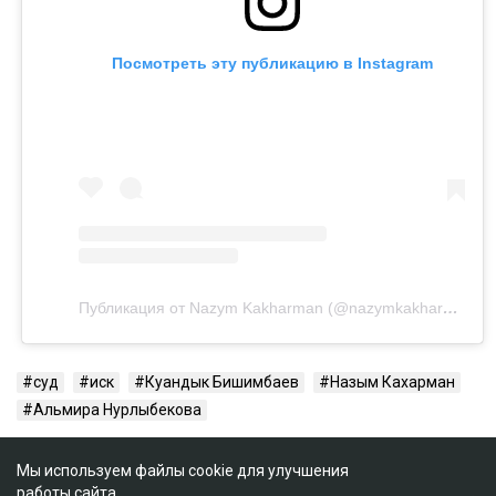
Посмотреть эту публикацию в Instagram
Публикация от Nazym Kakharman (@nazymkakharman)
суд
иск
Куандык Бишимбаев
Назым Кахарман
Альмира Нурлыбекова
Мы используем файлы cookie для улучшения
работы сайта.