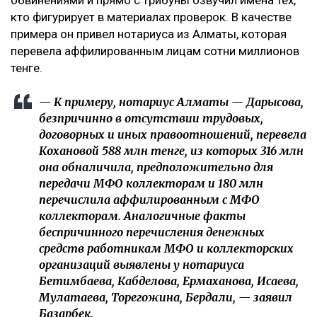
обвинениями и прямо с трибуны озвучил имена тех,
кто фигурирует в материалах проверок. В качестве
примера он привел нотариуса из Алматы, которая
перевела аффилированным лицам сотни миллионов
тенге.
— К примеру, нотариус Алматы — Дарысова,
безпричинно в отсутствии трудовых,
договорных и иных правоотношений, перевела
Кохановой 588 млн тенге, из которых 316 млн
она обналичила, предположительно для
передачи МФО коллекторам и 180 млн
перечислила аффилированным с МФО
коллекторам. Аналогичные факты
беспричинного перечисления денежных
средств работникам МФО и коллекторских
организаций выявлены у нотариуса
Бетимбаева, Кабделова, Ермаханова, Исаева,
Мулатаева, Торегожина, Бердали, — заявил
Базарбек.