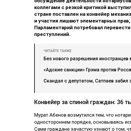
обсуждение деятельности нотариусо
коллегами с резкой критикой выступил
стране поставлен на конвейер механиз
и участия лишают элементарных прав, 
Парламентарий потребовал перевести
преступлений.
ЧИТАЙТЕ ТАКЖЕ
Без нового разрешения иностранцев м
«Адские санкции» Грэма против Росс
Скандал с депутатом, Сатпаев забил з
Конвейер за спиной граждан: 36 т
Мурат Абенов возмутился тем, что нотар
одностороннем порядке, основываясь искл
Сами граждане зачастую узнают о том, ч