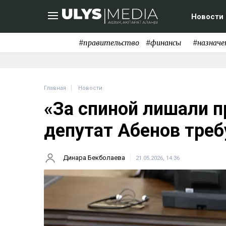
Новости
#правительство
#финансы
#назначе
Главная
Новости
«За спиной лишали п
депутат Абенов треб
Динара Бекболаева
21.05.2026, 14:36