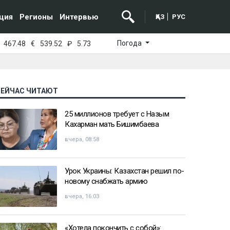
ция
Регионы
Интервью
ҚАЗ
РУС
Погода
467.48
€
539.52
₽
5.73
СЕЙЧАС ЧИТАЮТ
25 миллионов требует с Назым
Кахарман мать Бишимбаева
вчера, 08:58
Урок Украины: Казахстан решил по-
новому снабжать армию
вчера, 16:03
«Хотела покончить с собой»: