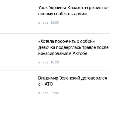
Урок Украины: Казахстан решил по-
новому снабжать армию
вчера, 16:03
«Хотела покончить с собой»:
девочка подверглась травле после
изнасилования в Актобе
вчера, 10:20
Владимир Зеленский договорился
с НАТО
вчера, 07:44