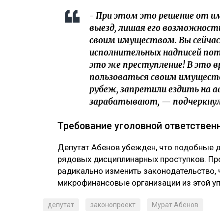
- При этом это решение от им
выезд, лишая его возможност
своим имуществом. Вы сейчас
исполнительных надписей пот
это же преступление! В это в
пользоваться своим имуществ
рубеж, запретили ездить на 
зарабатывают, — подчеркну
Требование уголовной ответствен
Депутат Абенов убежден, что подобные д
рядовых дисциплинарных проступков. П
радикально изменить законодательство,
микрофинансовые организации из этой у
депутат
законопроект
Мурат Абенов