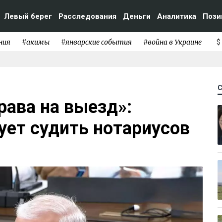
Левый берег
Расследования
Деньги
Аналитика
Пози
ния
#акимы
#январские события
#война в Украине
$
рава на выезд»:
ует судить нотариусов