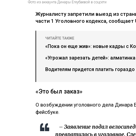
Фото из аккаунта Динары Егеубаевой в соцсети
Журналисту запретили выезд из страны
части 1 Уголовного кодекса, сообщает U
ЧИТАЙТЕ ТАКЖЕ
«Пока он еще жив»: новые кадры с К
«Угрожал зарезать детей»: алматинка
Водителям придется платить гораздо
«Это был заказ»
О возбуждении уголовного дела Динара 
фейсбуке.
– Заявление подал велосипед
превратилось в уголовное. Сл