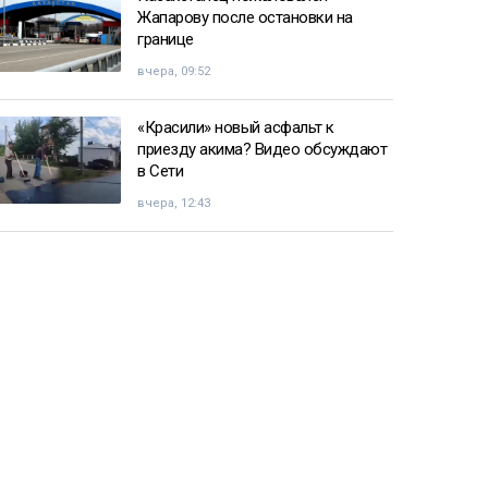
Жапарову после остановки на
границе
вчера, 09:52
«Красили» новый асфальт к
приезду акима? Видео обсуждают
в Сети
вчера, 12:43