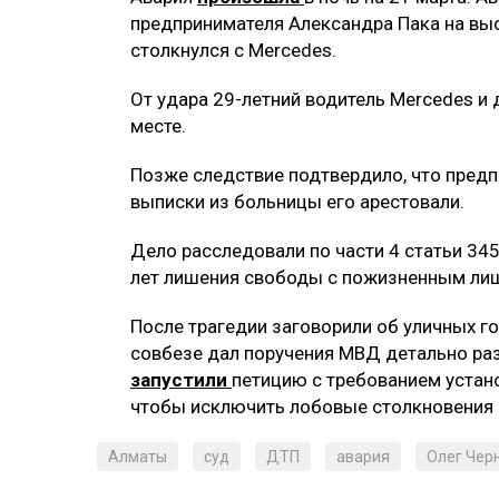
предпринимателя Александра Пака на выс
столкнулся с Mercedes.
От удара 29-летний водитель Mercedes и д
месте.
Позже следствие подтвердило, что предп
выписки из больницы его арестовали.
Дело расследовали по части 4 статьи 345
лет лишения свободы с пожизненным лиш
После трагедии заговорили об уличных го
совбезе дал поручения МВД детально р
запустили
петицию с требованием устан
чтобы исключить лобовые столкновения н
Алматы
суд
ДТП
авария
Олег Чер