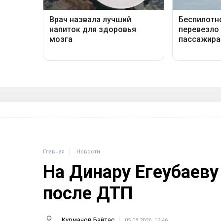
Главная
Новости
На Динару Егеубаеву
после ДТП
Курманов Байтас
05.08.2026, 12:46