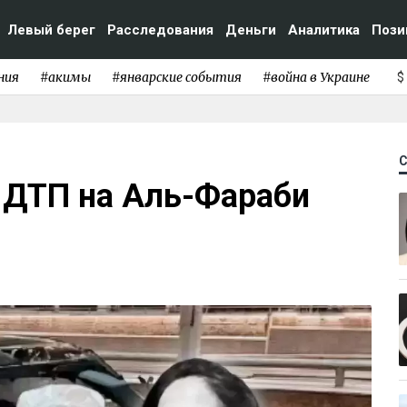
Левый берег
Расследования
Деньги
Аналитика
Пози
ния
#акимы
#январские события
#война в Украине
$
 ДТП на Аль-Фараби