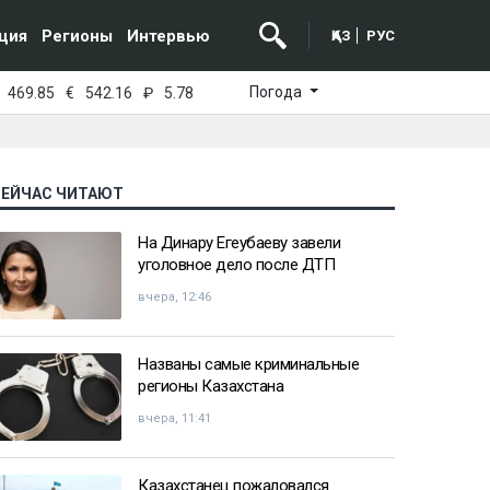
ция
Регионы
Интервью
ҚАЗ
РУС
Погода
469.85
€
542.16
₽
5.78
СЕЙЧАС ЧИТАЮТ
На Динару Егеубаеву завели
уголовное дело после ДТП
вчера, 12:46
Названы самые криминальные
регионы Казахстана
вчера, 11:41
Казахстанец пожаловался