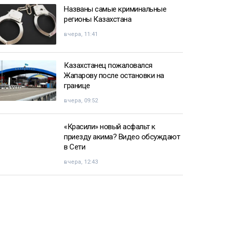
Названы самые криминальные
регионы Казахстана
вчера, 11:41
Казахстанец пожаловался
Жапарову после остановки на
границе
вчера, 09:52
«Красили» новый асфальт к
приезду акима? Видео обсуждают
в Сети
вчера, 12:43