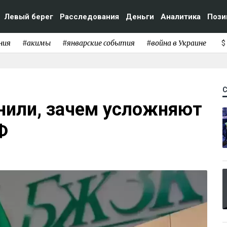
Левый берег
Расследования
Деньги
Аналитика
Пози
ния
#акимы
#январские события
#война в Украине
$
нили, зачем усложняют
Ф