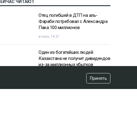
СЕЙЧАС ЧИТАЮТ
Отец погибшей в ДТП на аль-
Фараби потребовал с Александра
Пака 100 миллионов
вчера, 14:27
Один из богатейших людей
Казахстана не получит дивидендов
из-за миллионных убытков
вчера, 10:57
Принять
«Пивной король» Тохтар Тулешов
пытается сократить свой 21-летний
срок
вчера, 15:16
«Аргентина нам поможет»:
ситуацию с мясом в Казахстане