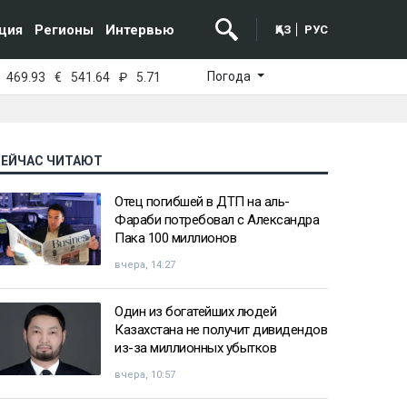
ция
Регионы
Интервью
ҚАЗ
РУС
Погода
469.93
€
541.64
₽
5.71
СЕЙЧАС ЧИТАЮТ
Отец погибшей в ДТП на аль-
Фараби потребовал с Александра
Пака 100 миллионов
вчера, 14:27
Один из богатейших людей
Казахстана не получит дивидендов
из-за миллионных убытков
вчера, 10:57