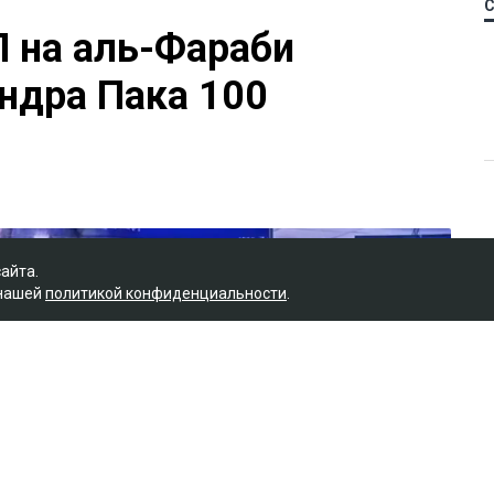
П на аль-Фараби
ндра Пака 100
сайта.
 нашей
политикой конфиденциальности
.