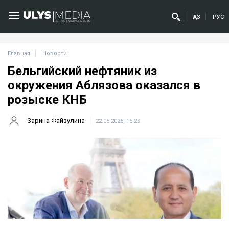
ҚАЗ
РУС
Главная
Новости
Бельгийский нефтяник из
окружения Аблязова оказался в
розыске КНБ
Зарина Файзулина
22.05.2026, 15:29