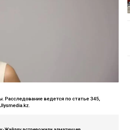
. Расследование ведется по статье 345,
lysmedia.kz.
ок-Жайляу встревожили алматинцев