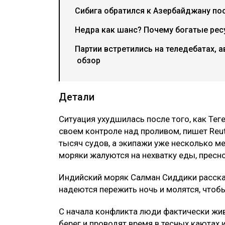
Сибига обратился к Азербайджану пос
Недра как шанс? Почему богатые рес
Партии встретились на теледебатах, а
обзор
Детали
Ситуация ухудшилась после того, как Тег
своем контроле над проливом, пишет Reut
тысяч судов, а экипажи уже несколько ме
моряки жалуются на нехватку еды, пресно
Индийский моряк Салман Сиддики рассказ
надеются пережить ночь и молятся, чтобы
С начала конфликта люди фактически жив
берег и проводят время в тесных каютах 