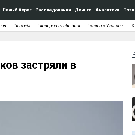
Левый берег
Расследования
Деньги
Аналитика
Пози
ния
#акимы
#январские события
#война в Украине
$
ков застряли в