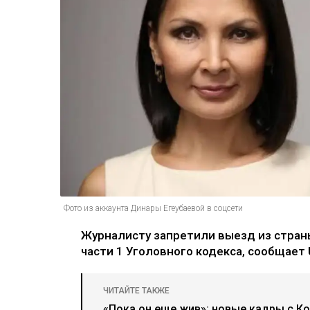
Фото из аккаунта Динары Егеубаевой в соцсети
Журналисту запретили выезд из страны
части 1 Уголовного кодекса, сообщает U
ЧИТАЙТЕ ТАКЖЕ
«Пока он еще жив»: новые кадры с К