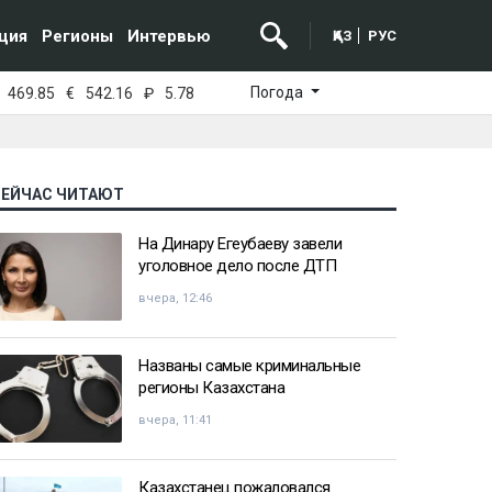
ция
Регионы
Интервью
ҚАЗ
РУС
Погода
469.85
€
542.16
₽
5.78
СЕЙЧАС ЧИТАЮТ
На Динару Егеубаеву завели
уголовное дело после ДТП
вчера, 12:46
Названы самые криминальные
регионы Казахстана
вчера, 11:41
Казахстанец пожаловался