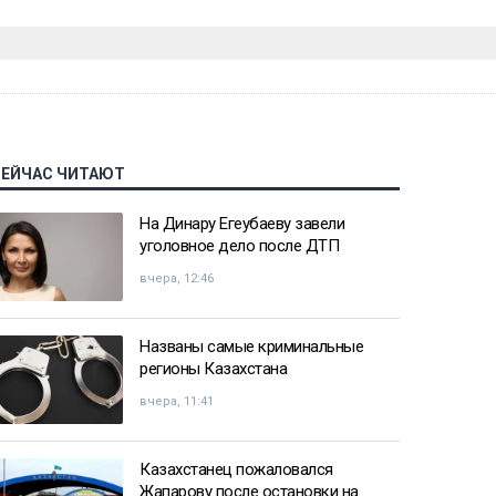
СЕЙЧАС ЧИТАЮТ
На Динару Егеубаеву завели
уголовное дело после ДТП
вчера, 12:46
Названы самые криминальные
регионы Казахстана
вчера, 11:41
Казахстанец пожаловался
Жапарову после остановки на