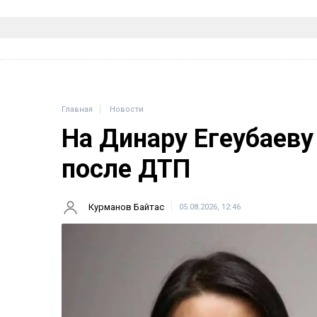
Главная
Новости
На Динару Егеубаеву
после ДТП
Курманов Байтас
05.08.2026, 12:46