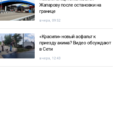
Жапарову после остановки на
границе
вчера, 09:52
«Красили» новый асфальт к
приезду акима? Видео обсуждают
в Сети
вчера, 12:43