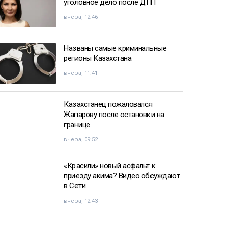
уголовное дело после ДТП
вчера, 12:46
Названы самые криминальные
регионы Казахстана
вчера, 11:41
Казахстанец пожаловался
Жапарову после остановки на
границе
вчера, 09:52
«Красили» новый асфальт к
приезду акима? Видео обсуждают
в Сети
вчера, 12:43