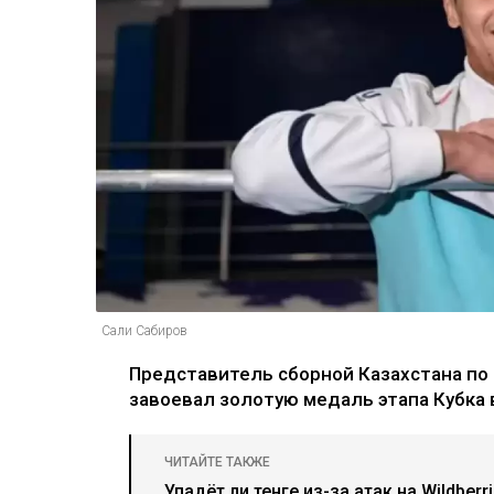
Сали Сабиров
Представитель сборной Казахстана по
завоевал золотую медаль этапа Кубка
ЧИТАЙТЕ ТАКЖЕ
Упадёт ли тенге из-за атак на Wildber