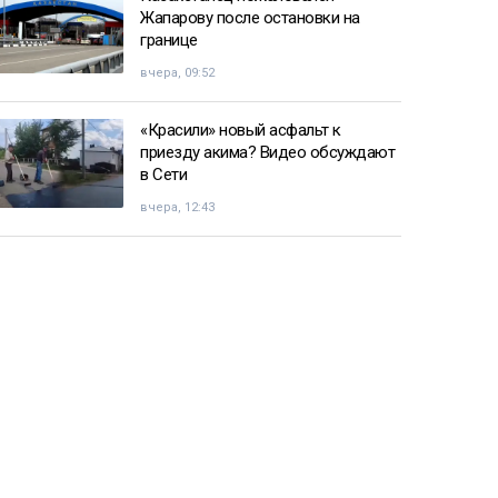
Жапарову после остановки на
границе
вчера, 09:52
«Красили» новый асфальт к
приезду акима? Видео обсуждают
в Сети
вчера, 12:43