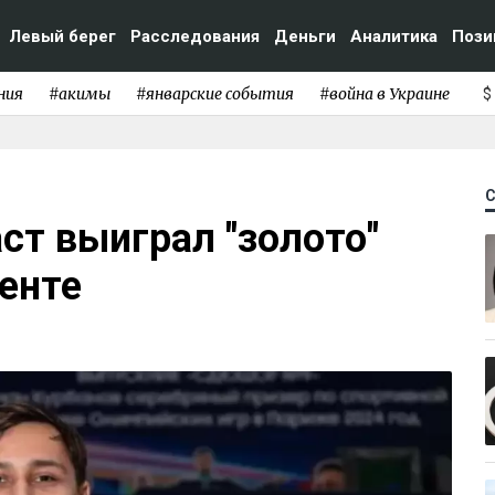
Левый берег
Расследования
Деньги
Аналитика
Пози
ния
#акимы
#январские события
#война в Украине
$
ст выиграл "золото"
енте