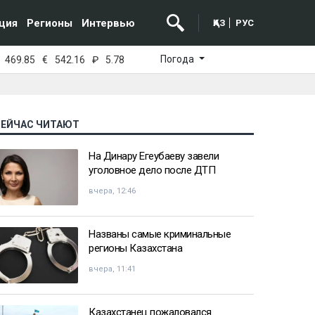
ция
Регионы
Интервью
ҚАЗ
РУС
Погода
469.85
€
542.16
₽
5.78
СЕЙЧАС ЧИТАЮТ
На Динару Егеубаеву завели
уголовное дело после ДТП
вчера, 12:46
Названы самые криминальные
регионы Казахстана
вчера, 11:41
Казахстанец пожаловался