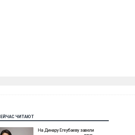
СЕЙЧАС ЧИТАЮТ
На Динару Егеубаеву завели