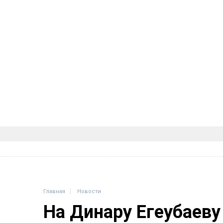
Главная
Новости
На Динару Егеубаеву