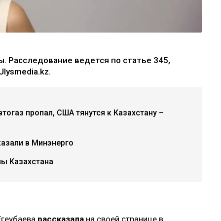
. Расследование ведется по статье 345,
lysmedia.kz.
втогаз пропал, США тянутся к Казахстану –
казали в Минэнерго
ы Казахстана
Егеубаева
рассказала
на своей странице в