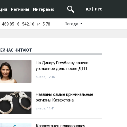
ция
Регионы
Интервью
ҚАЗ
РУС
Погода
469.85
€
542.16
₽
5.78
СЕЙЧАС ЧИТАЮТ
На Динару Егеубаеву завели
уголовное дело после ДТП
вчера, 12:46
Названы самые криминальные
регионы Казахстана
вчера, 11:41
Казахстанец пожаловался