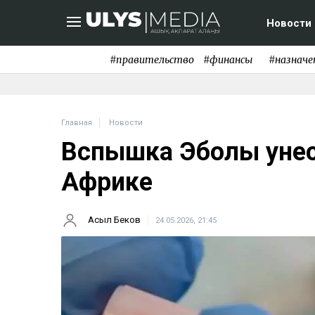
Новости
#правительство
#финансы
#назначе
Главная
Новости
Вспышка Эболы унес
Африке
Асыл Беков
24.05.2026, 21:45