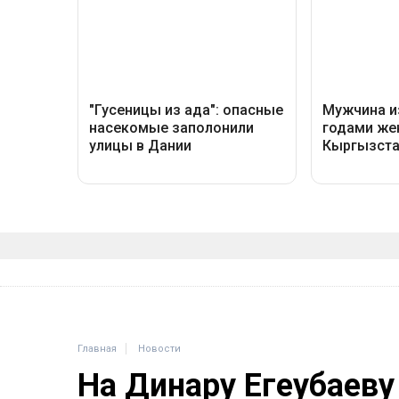
Главная
Новости
На Динару Егеубаеву