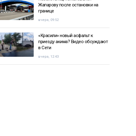
Жапарову после остановки на
границе
вчера, 09:52
«Красили» новый асфальт к
приезду акима? Видео обсуждают
в Сети
вчера, 12:43