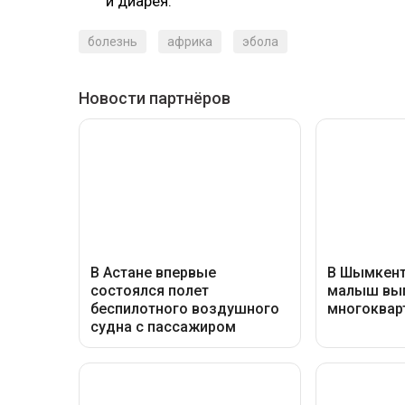
и диарея.
болезнь
африка
эбола