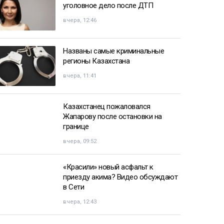
уголовное дело после ДТП
вчера, 12:46
Названы самые криминальные
регионы Казахстана
вчера, 11:41
Казахстанец пожаловался
Жапарову после остановки на
границе
вчера, 09:52
«Красили» новый асфальт к
приезду акима? Видео обсуждают
в Сети
вчера, 12:43