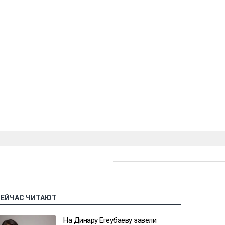
СЕЙЧАС ЧИТАЮТ
На Динару Егеубаеву завели