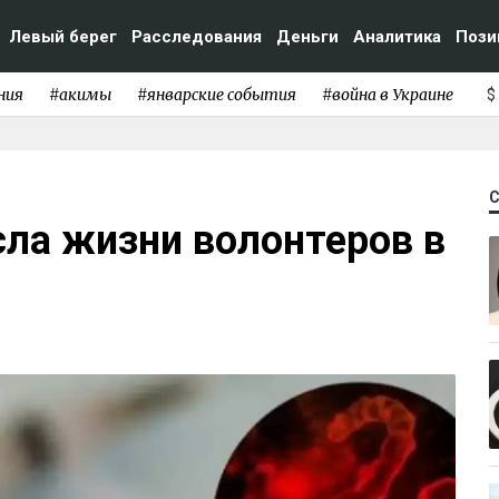
Левый берег
Расследования
Деньги
Аналитика
Пози
ния
#акимы
#январские события
#война в Украине
$
ла жизни волонтеров в