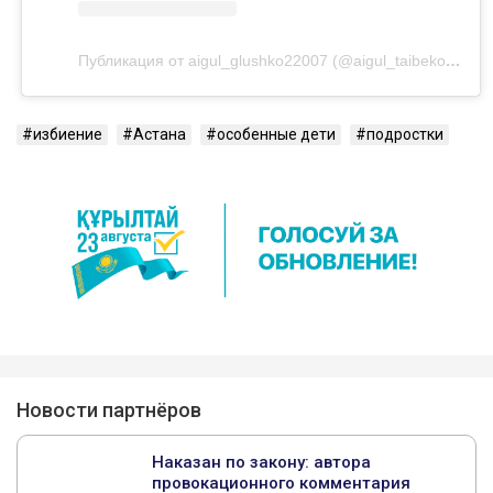
Публикация от aigul_glushko22007 (@aigul_taibekova2207)
избиение
Астана
особенные дети
подростки