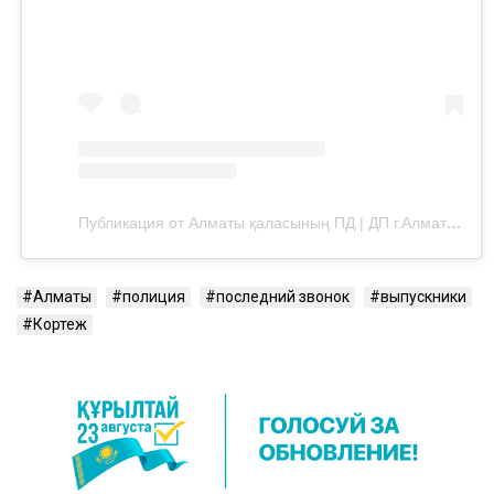
Публикация от Алматы қаласының ПД | ДП г.Алматы (@almaty_police_department)
Алматы
полиция
последний звонок
выпускники
Кортеж