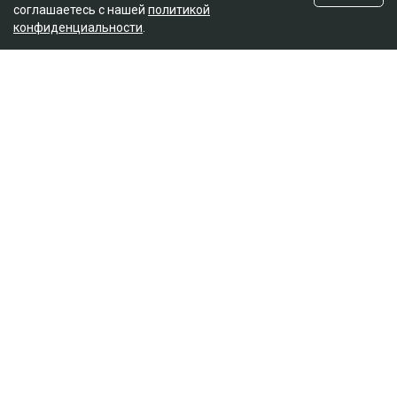
соглашаетесь с нашей
политикой
конфиденциальности
.
Главная
Новости
Названы ягоды, снижающие
плохой холестерин и воспаление
Асыл Беков
09.08.2026, 07:29
botanichka
Ученые пришли к выводу, что темный виноград и
черника способны положительно влиять на
здоровье сердечно-сосудистой системы, передает
Ulysmedia.kz.