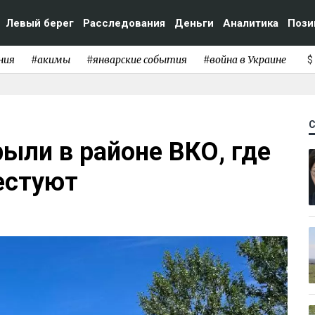
Левый берег
Расследования
Деньги
Аналитика
Пози
ния
#акимы
#январские события
#война в Украине
$
ыли в районе ВКО, где
естуют