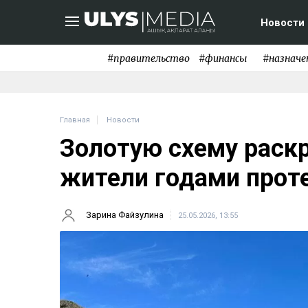
Новости
#правительство
#финансы
#назначе
Главная
Новости
Золотую схему раскр
жители годами прот
Зарина Файзулина
25.05.2026, 13:55