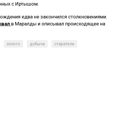
анных с Иртышом.
рождения едва не закончился столкновениями.
ывал
в Маралды и описывал происходящее на
золото
добыча
старатели