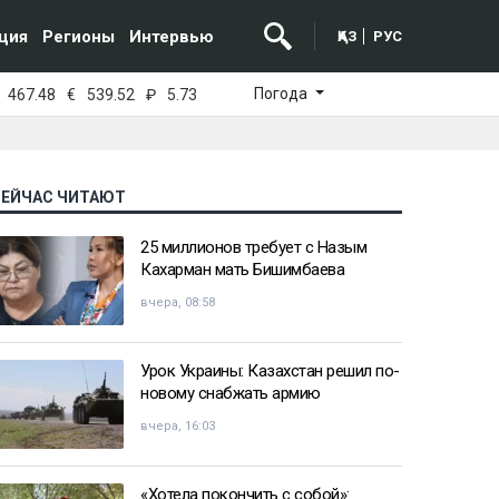
ция
Регионы
Интервью
ҚАЗ
РУС
Погода
467.48
€
539.52
₽
5.73
СЕЙЧАС ЧИТАЮТ
25 миллионов требует с Назым
Кахарман мать Бишимбаева
вчера, 08:58
Урок Украины: Казахстан решил по-
новому снабжать армию
вчера, 16:03
«Хотела покончить с собой»: