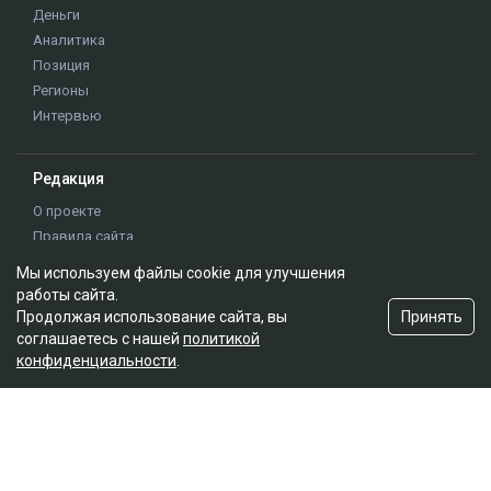
Деньги
Аналитика
Позиция
Регионы
Интервью
Редакция
О проекте
Правила сайта
Реклама на сайте
Мы используем файлы cookie для улучшения
Контакты
работы сайта.
Редакционная политика
Принять
Продолжая использование сайта, вы
соглашаетесь с нашей
политикой
конфиденциальности
.
Мы в социальных сетях
Подписаться на Google News