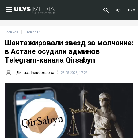
ҚАЗ
РУС
Главная
Новости
Шантажировали звезд за молчание:
в Астане осудили админов
Telegram-канала Qirsabyn
Динара Бекболаева
25.05.2026, 17:29