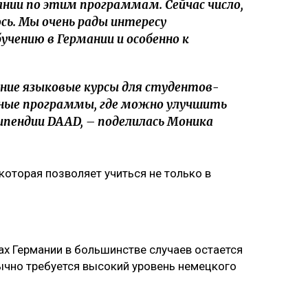
но учиться в Германии, главное условие для
. Об этом в интервью главному редактору
ла чрезвычайный и полномочный посол
 сообщает Ulysmedia.kz.
рые «снимут сливки» – эксперт
политику Казахстана раскритиковал эксперт
 Почему ОСДП считает, что это не популизм
Казахстана доступны несколько
ых известных – стипендии Германской службы
 гранты выделяют на магистратуру, но иногда