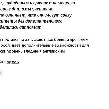
 из Казахстана ежегодно получали
нии по этим программам. Сейчас число,
сь. Мы очень рады интересу
учению в Германии и особенно к
ние языковые курсы для студентов-
ные программы, где можно улучшить
ипендии DAAD, – поделилась Моника
которая позволяет учиться не только в
ах Германии в большинстве случаев остается
ычно требуется высокий уровень немецкого