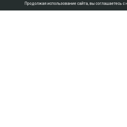
Продолжая использование сайта, вы соглашаетесь с
Главная
Новости
25 миллионов требу
мать Бишимбаева
Зарина Файзулина
06.08.2026, 08:58
Коллаж Ulysmedia.kz