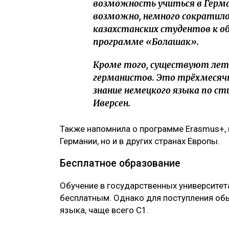
Казахстанские студенты могут бесплат
этого хорошее знание немецкого языка
Ulysmedia.kz Самал Ибраевой рассказа
Германии в Казахстане Моника Иверсен,
ЧИТАЙТЕ ТАКЖЕ
Казахстану не нужны инвесторы, кото
20 лет идём не туда: промышленную 
Работать меньше, учиться бесплатно?
Как попасть в немецкий вуз
По словам дипломата, для студентов из 
образовательных программ. Одна из сам
академических обменов DAAD. Чаще всего
есть программы и для бакалавров.