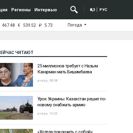
ция
Регионы
Интервью
ҚАЗ
РУС
Погода
467.48
€
539.52
₽
5.73
СЕЙЧАС ЧИТАЮТ
25 миллионов требует с Назым
Кахарман мать Бишимбаева
вчера, 08:58
Урок Украины: Казахстан решил по-
новому снабжать армию
вчера, 16:03
«Хотела покончить с собой»: