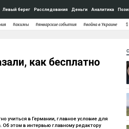
Левый берег
Расследования
Деньги
Аналитика
Пози
ния
#акимы
#январские события
#война в Украине
$
зали, как бесплатно