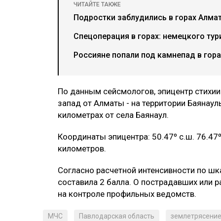
ЧИТАЙТЕ ТАКЖЕ
Подростки заблудились в горах Алма
Спецоперация в горах: немецкого тур
Россияне попали под камнепад в гор
По данным сейсмологов, эпицентр стихии
запад от Алматы - на территории Баянаул
километрах от села Баянаул.
Координаты эпицентра: 50.47º с.ш. 76.47º
километров.
Согласно расчетной интенсивности по шка
составила 2 балла. О пострадавших или 
на контроле профильных ведомств.
МЧС
Павлодарская область
землетрясени