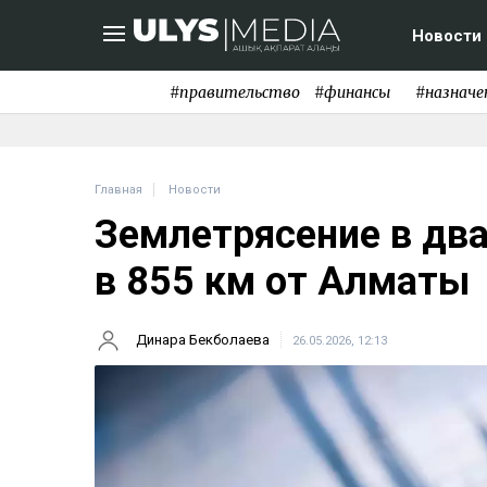
Новости
#правительство
#финансы
#назначе
Главная
Новости
Землетрясение в дв
в 855 км от Алматы
Динара Бекболаева
26.05.2026, 12:13