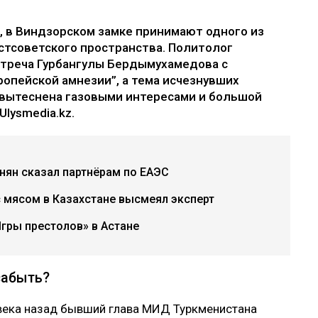
а, в Виндзорском замке принимают одного из
стсоветского пространства. Политолог
стреча Гурбангулы Бердымухамедова с
ропейской амнезии”, а тема исчезнувших
 вытеснена газовыми интересами и большой
lysmedia.kz.
инян сказал партнёрам по ЕАЭС
с мясом в Казахстане высмеял эксперт
гры престолов» в Астане
забыть?
ь века назад бывший глава МИД Туркменистана