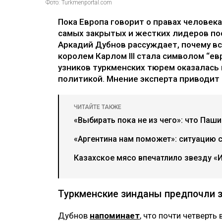
Фото: Turkmenportal.com
Пока Европа говорит о правах человек
самых закрытых и жестких лидеров по
Аркадий Дубнов рассуждает, почему в
королем Карлом III стала символом “ев
узников туркменских тюрем оказалась
политикой. Мнение эксперта приводит U
ЧИТАЙТЕ ТАКЖЕ
«Выбирать пока не из чего»: что Паш
«Аргентина нам поможет»: ситуацию 
Казахское мясо впечатлило звезду «И
Туркменские зинданы предпочли 
Дубнов
напоминает
, что почти четверт