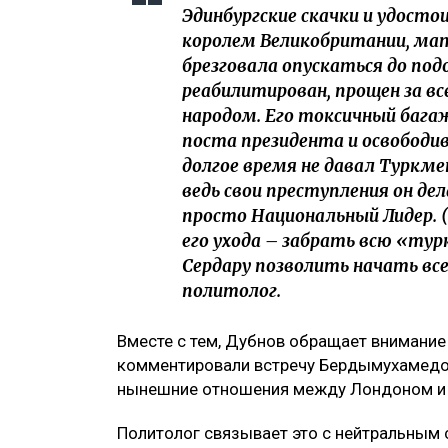
Эдинбургские скачки и удосто
королем Великобритании, мат
брезговала опускаться до под
реабилитирован, прощен за в
народом. Его токсичный багаж,
поста президента и освободи
долгое время не давал Туркме
ведь свои преступления он дел
просто Национальный Лидер. 
его ухода – забрать всю «тур
Сердару позволить начать все
политолог.
Вместе с тем, Дубнов обращает внимание
комментировали встречу Бердымухамедов
нынешние отношения между Лондоном и
Политолог связывает это с нейтральным 