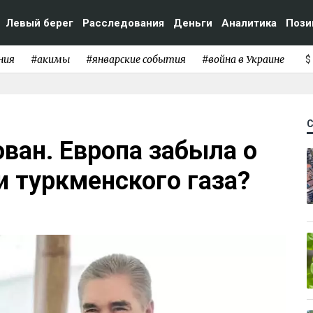
Левый берег
Расследования
Деньги
Аналитика
Пози
ния
#акимы
#январские события
#война в Украине
$
ван. Европа забыла о
и туркменского газа?