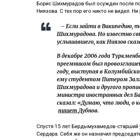
Борис Шихмурадов был осужден после по
Ниязова. С тех пор его никто не видел. Н
– Если зайти в Википедию, 
Шихмурадова. Но известно с
услышавшего, как Ниязов сказа
В декабре 2006 года Туркменб
преемником был провозглашен
году, выступая в Колумбийск
ему студентом Питером Залма
Шихмурадова и другого проп
министра иностранных дел Б
сказал: «Думаю, что люди, о
пишет
Дубнов.
Спустя 15 лет Бердымухамедов-старший 
Сердара. Себя же он назначил председат