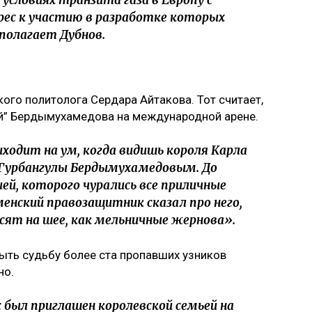
ес к участию в разработке которых
– полагает Дубнов.
ого политолога Сердара Айтакова. Тот считает,
ей” Бердымухамедова на международной арене.
ходит на ум, когда видишь короля Карла
м Гурбангулы Бердымухамедовым. До
ией, которого чурались все приличные
енский правозащитник сказал про него,
сят на шее, как мельничные жернова».
ыть судьбу более ста пропавших узников
но.
 был приглашен королевской семьей на