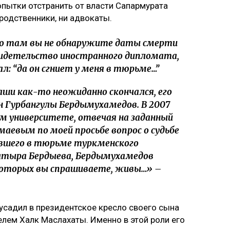
пытки отстранить от власти Сапармурата
и родственники, ни адвокаты.
то там вы не обнаружите даты смерти
видетельство иностранного дипломата,
л: “да он сгниет у меня в тюрьме…”
аши как-то неожиданно скончался, его
 Гурбангулы Бердымухамедов. В 2007
ом университете, отвечая на заданный
евым по моей просьбе вопрос о судьбе
авшего в тюрьме туркменского
атыра Бердыева, Бердымухамедов
 которых вы спрашиваете, живы…» –
усадил в президентское кресло своего сына
елем Халк Маслахаты. Именно в этой роли его