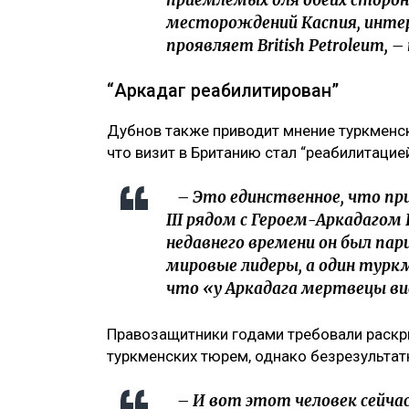
месторождений Каспия, интер
проявляет British Petroleum, 
“Аркадаг реабилитирован”
Дубнов также приводит мнение туркменск
что визит в Британию стал “реабилитаци
– Это единственное, что при
III рядом с Героем-Аркадаго
недавнего времени он был пар
мировые лидеры, а один туркм
что «у Аркадага мертвецы ви
Правозащитники годами требовали раскр
туркменских тюрем, однако безрезультат
– И вот этот человек сейчас