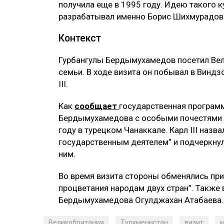
получила еще в 1995 году. Идею такого к
разрабатывал именно Борис Шихмурадов
Контекст
Гурбангулы Бердымухамедов посетил Ве
семьи. В ходе визита он побывал в Винд
III.
Как
сообщает
государственная программ
Бердымухамедова с особыми почестями 
году в турецком Чанаккале. Карл III наз
государственным деятелем” и подчеркнул,
ним.
Во время визита стороны обменялись при
процветания народам двух стран”. Также 
Бердымухамедова Огулджахан Атабаева.
Великобритания
Туркменистан
визит