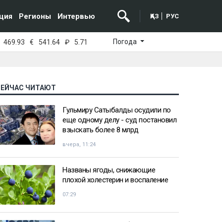
ция
Регионы
Интервью
ҚАЗ
РУС
Погода
469.93
€
541.64
₽
5.71
СЕЙЧАС ЧИТАЮТ
Гульмиру Сатыбалды осудили по
еще одному делу - суд постановил
взыскать более 8 млрд
вчера, 11:24
Названы ягоды, снижающие
плохой холестерин и воспаление
07:29