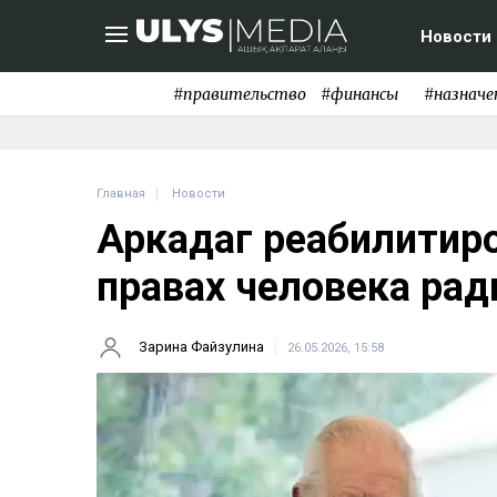
Новости
#правительство
#финансы
#назначе
Главная
Новости
Аркадаг реабилитиро
правах человека рад
Зарина Файзулина
26.05.2026, 15:58