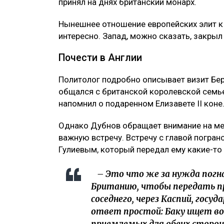
принял на днях британский монарх.
Нынешнее отношение европейских элит к
интересно. Запад, можно сказать, закрыл
Почести в Англии
Политолог подробно описывает визит Бе
общался с британской королевской семьей
напомнил о подаренном Елизавете II коне
Однако Дубнов обращает внимание на мен
важную встречу. Встречу с главой погр
Гулиевым, который передал ему какие-то
– Это что же за нужда погна
Британию, чтобы передать пр
соседнего, через Каспий, гос
ответ простой: Баку ищет в
приемлемых для обеих сторон 