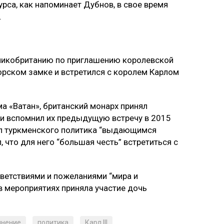
урса, как напоминает Дубнов, в свое время
.
ликобританию по приглашению королевской
зорском замке и встретился с королем Карлом
а «Ватан», британский монарх принял
и вспомнил их предыдущую встречу в 2015
вал туркменского политика “выдающимся
 что для него “большая честь” встретиться с
ветствиями и пожеланиями “мира и
в мероприятиях приняла участие дочь
мнение
политика
Карл III