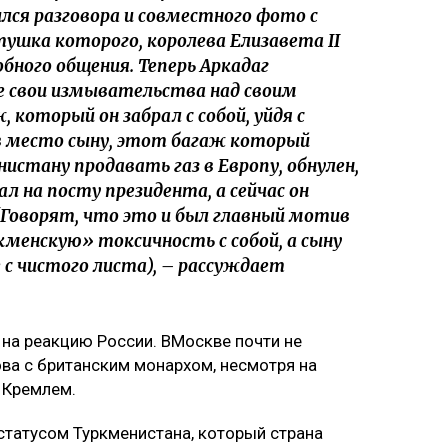
ился разговора и совместного фото с
ушка которого, королева Елизавета II
обного общения. Теперь Аркадаг
се свои измывательства над своим
 который он забрал с собой, уйдя с
в место сыну, этот багаж который
нистану продавать газ в Европу, обнулен,
ал на посту президента, а сейчас он
(Говорят, что это и был главный мотив
кменскую» токсичность с собой, а сыну
 с чистого листа), – рассуждает
 на реакцию России. ВМоскве почти не
а с британским монархом, несмотря на
 Кремлем.
статусом Туркменистана, который страна