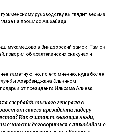
 туркменскому руководству выглядит весьма
 глаза на прошлое Ашхабада.
рдымухамедова в Виндзорский замок. Там он
, говорил об ахалтекинских скакунах и
.
ее заметную, но, по его мнению, куда более
анслужбы Азербайджана Эльчином
 подарки от президента Ильхама Алиева.
ла азербайджанского генерала в
ивет от своего президента лидеру
ударства? Как считают знающие люди,
озможности договориться с Ашхабадом о
условиях транзита газа в Европу с