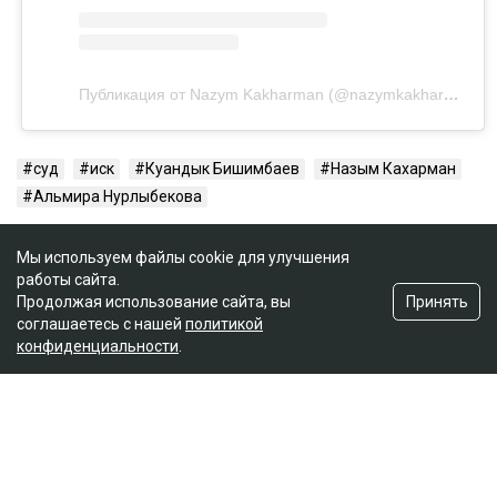
Публикация от Nazym Kakharman (@nazymkakharman)
суд
иск
Куандык Бишимбаев
Назым Кахарман
Альмира Нурлыбекова
Мы используем файлы cookie для улучшения
работы сайта.
Принять
Продолжая использование сайта, вы
соглашаетесь с нашей
политикой
конфиденциальности
.