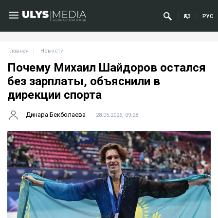
ҚАЗ
РУС
Главная
Новости
Почему Михаил Шайдоров остался
без зарплаты, объяснили в
дирекции спорта
Динара Бекболаева
28.05.2026, 09:28