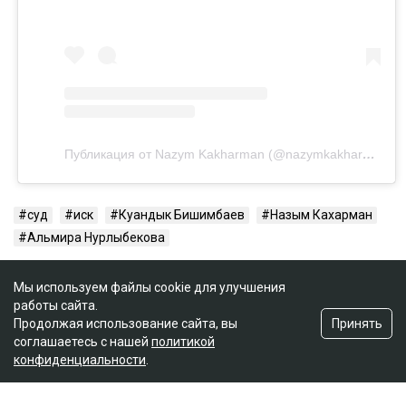
Публикация от Nazym Kakharman (@nazymkakharman)
суд
иск
Куандык Бишимбаев
Назым Кахарман
Альмира Нурлыбекова
Мы используем файлы cookie для улучшения
работы сайта.
Принять
Продолжая использование сайта, вы
соглашаетесь с нашей
политикой
конфиденциальности
.