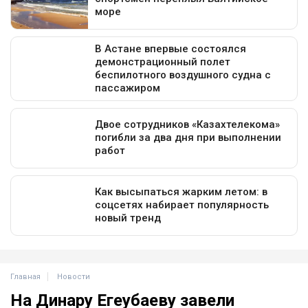
Главная
Новости
На Динару Егеубаеву завели