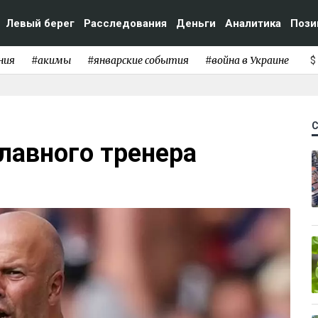
Левый берег
Расследования
Деньги
Аналитика
Пози
ния
#акимы
#январские события
#война в Украине
$
главного тренера