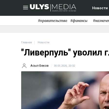
Новости
#правительство
#финансы
#назначе
Главная
Новости
"Ливерпуль" уволил 
Асыл Беков
30.05.2026, 20:32