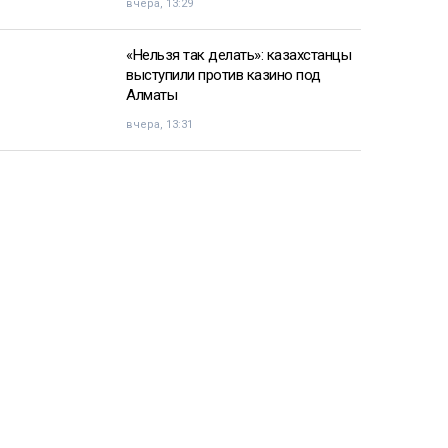
вчера, 13:29
«Нельзя так делать»: казахстанцы
выступили против казино под
Алматы
вчера, 13:31