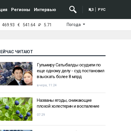
ция
Регионы
Интервью
ҚАЗ
РУС
Погода
469.93
€
541.64
₽
5.71
СЕЙЧАС ЧИТАЮТ
Гульмиру Сатыбалды осудили по
еще одному делу - суд постановил
взыскать более 8 млрд
вчера, 11:24
Названы ягоды, снижающие
плохой холестерин и воспаление
07:29