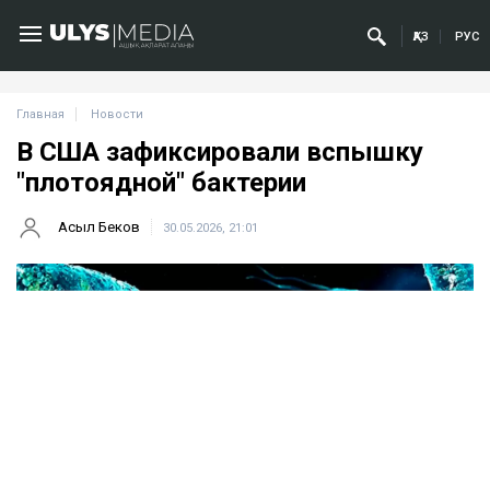
ҚАЗ
РУС
Главная
Новости
В США зафиксировали вспышку
"плотоядной" бактерии
Асыл Беков
30.05.2026, 21:01