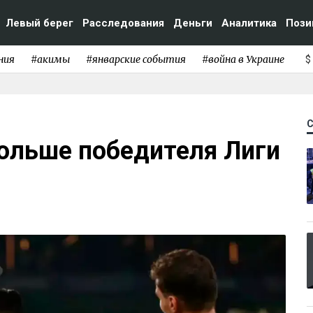
Левый берег
Расследования
Деньги
Аналитика
Пози
ния
#акимы
#январские события
#война в Украине
$
больше победителя Лиги