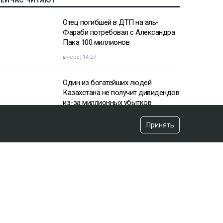
СЕЙЧАС ЧИТАЮТ
Отец погибшей в ДТП на аль-
Фараби потребовал с Александра
Пака 100 миллионов
вчера, 14:27
Один из богатейших людей
Казахстана не получит дивидендов
из-за миллионных убытков
вчера, 10:57
Принять
«Пивной король» Тохтар Тулешов
пытается сократить свой 21-летний
срок
вчера, 15:16
«Аргентина нам поможет»:
ситуацию с мясом в Казахстане