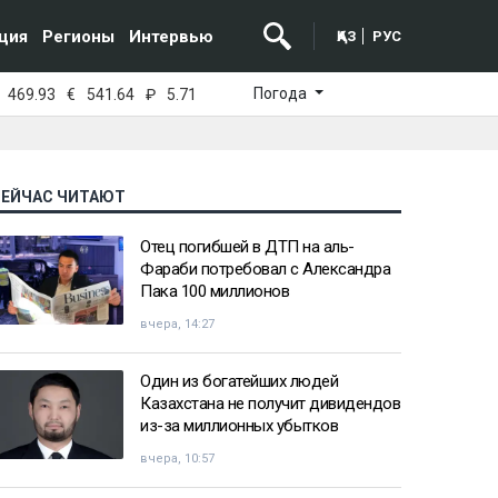
ция
Регионы
Интервью
ҚАЗ
РУС
Погода
469.93
€
541.64
₽
5.71
СЕЙЧАС ЧИТАЮТ
Отец погибшей в ДТП на аль-
Фараби потребовал с Александра
Пака 100 миллионов
вчера, 14:27
Один из богатейших людей
Казахстана не получит дивидендов
из-за миллионных убытков
вчера, 10:57