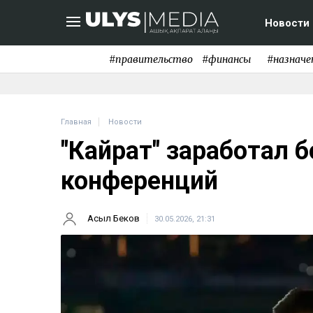
Новости
#правительство
#финансы
#назначе
Главная
Новости
"Кайрат" заработал 
конференций
Асыл Беков
30.05.2026, 21:31