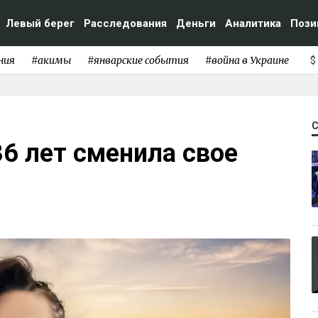
Левый берег
Расследования
Деньги
Аналитика
Пози
ния
#акимы
#январские события
#война в Украине
$
36 лет сменила свое