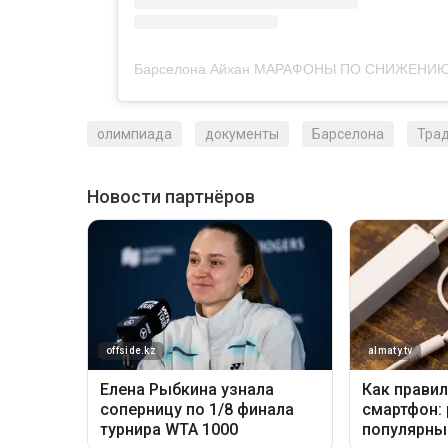
олимпиада
документы
Барселона
Тра