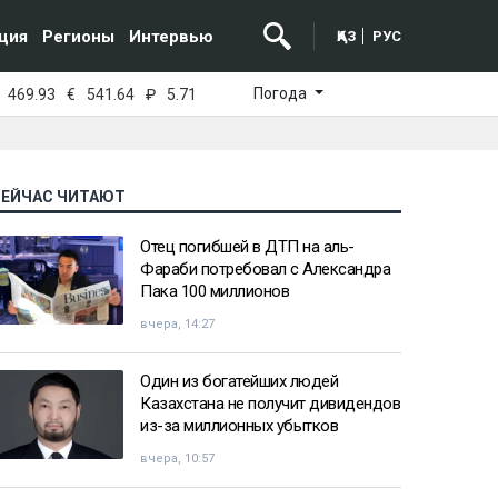
ция
Регионы
Интервью
ҚАЗ
РУС
Погода
469.93
€
541.64
₽
5.71
СЕЙЧАС ЧИТАЮТ
Отец погибшей в ДТП на аль-
Фараби потребовал с Александра
Пака 100 миллионов
вчера, 14:27
Один из богатейших людей
Казахстана не получит дивидендов
из-за миллионных убытков
вчера, 10:57