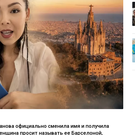
анова официально сменила имя и получила
енщина просит называть ее Барселоной,