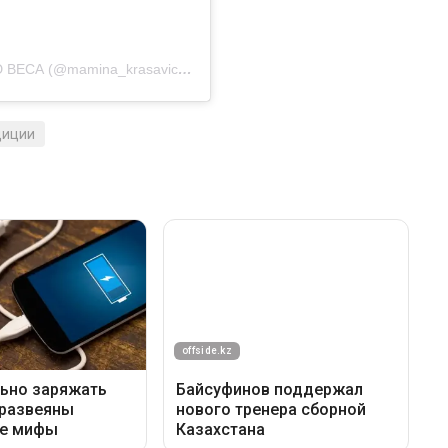
Барселона Айхан МАРАФОНЫ ПО СНИЖЕНИЮ ВЕСА (@mamina_krasavica_new)'in paylaştığı bir gönderi
диции