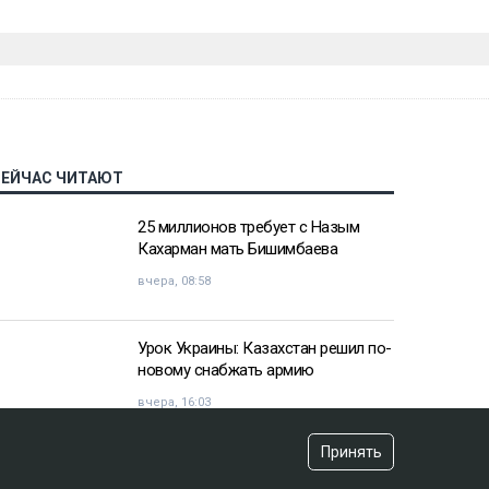
СЕЙЧАС ЧИТАЮТ
25 миллионов требует с Назым
Кахарман мать Бишимбаева
вчера, 08:58
Урок Украины: Казахстан решил по-
новому снабжать армию
вчера, 16:03
Принять
«Хотела покончить с собой»: