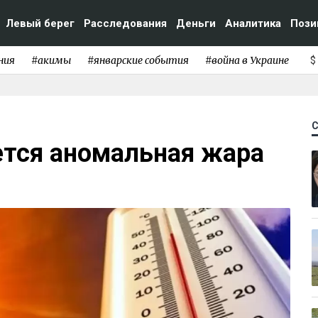
Левый берег
Расследования
Деньги
Аналитика
Пози
ния
#акимы
#январские события
#война в Украине
$
ется аномальная жара