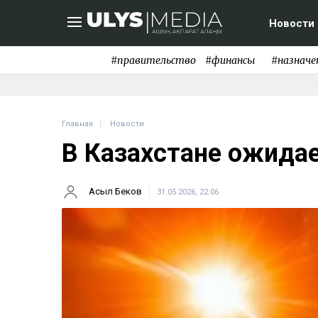
Новости
#правительство
#финансы
#назначе
Главная
Новости
В Казахстане ожида
Асыл Беков
31.05.2026, 22:06