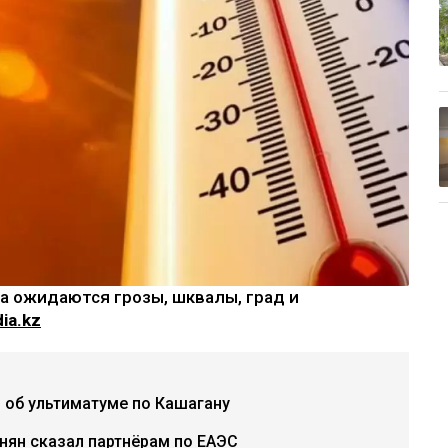
на ожидаются грозы, шквалы, град и
ia.kz
 об ультиматуме по Кашагану
инян сказал партнёрам по ЕАЭС