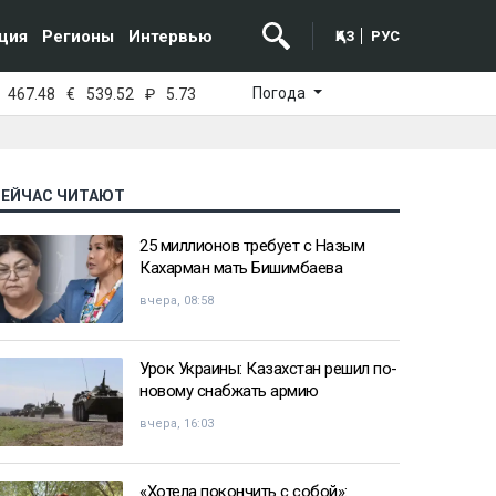
ция
Регионы
Интервью
ҚАЗ
РУС
Погода
467.48
€
539.52
₽
5.73
СЕЙЧАС ЧИТАЮТ
25 миллионов требует с Назым
Кахарман мать Бишимбаева
вчера, 08:58
Урок Украины: Казахстан решил по-
новому снабжать армию
вчера, 16:03
«Хотела покончить с собой»: