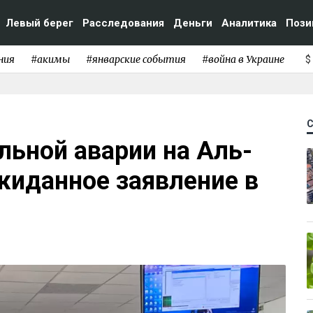
Левый берег
Расследования
Деньги
Аналитика
Пози
ния
#акимы
#январские события
#война в Украине
$
ьной аварии на Аль-
жиданное заявление в