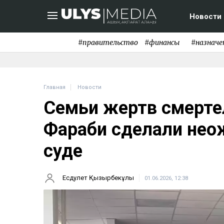
Новости
#правительство
#финансы
#назначе
Главная
Новости
Семьи жертв смертел
Фараби сделали нео
суде
Есдәулет Қызырбекұлы
01.06.2026, 12:38