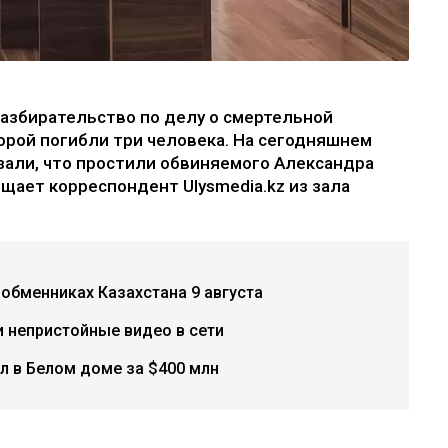
разбирательство по делу о смертельной
торой погибли три человека. На сегодняшнем
зали, что простили обвиняемого Александра
бщает корреспондент Ulysmedia.kz из зала
 обменниках Казахстана 9 августа
и непристойные видео в сети
л в Белом доме за $400 млн