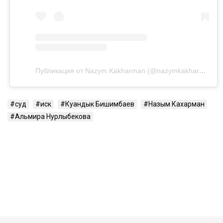
Публикация от Nazym Kakharman (@nazymkakharman)
суд
иск
Куандык Бишимбаев
Назым Кахарман
Альмира Нурлыбекова