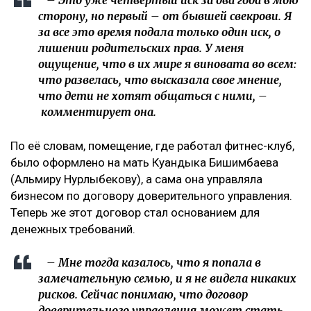
– Это уже четвертый иск за два года в мою
сторону, но первый – от бывшей свекрови. Я
за все это время подала только один иск, о
лишении родительских прав. У меня
ощущение, что в их мире я виновата во всем:
что развелась, что высказала свое мнение,
что дети не хотят общаться с ними, –
комментирует она.
По её словам, помещение, где работал фитнес-клуб,
было оформлено на мать Куандыка Бишимбаева
(Альмиру Нурлыбекову), а сама она управляла
бизнесом по договору доверительного управления.
Теперь же этот договор стал основанием для
денежных требований.
– Мне тогда казалось, что я попала в
замечательную семью, и я не видела никаких
рисков. Сейчас понимаю, что договор
доверительного управления может стать