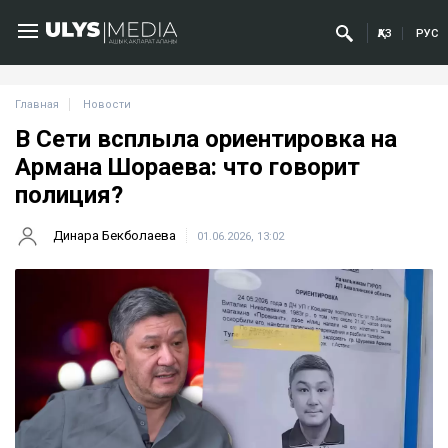
ҚАЗ
РУС
Главная
Новости
В Сети всплыла ориентировка на
Армана Шораева: что говорит
полиция?
Динара Бекболаева
01.06.2026, 13:02