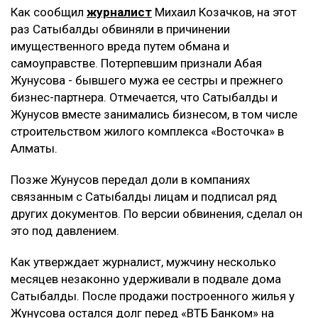
нападения мужчины в парке
Трампу запретили строить бальный зал в Белом доме
за $400 млн
Миллиарды тенге украли на реконструкции водовода в
Атырау
Подробности
Как сообщил
журналист
Михаил Козачков, на этот
раз Сатыбалды обвиняли в причинении
имущественного вреда путем обмана и
самоуправстве. Потерпевшим признали Абая
Жунусова - бывшего мужа ее сестры и прежнего
бизнес-партнера. Отмечается, что Сатыбалды и
Жунусов вместе занимались бизнесом, в том числе
строительством жилого комплекса «Восточка» в
Алматы.