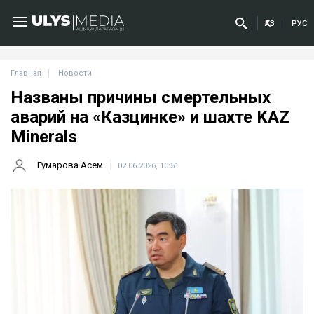
ҚАЗ
РУС
Главная
Новости
Названы причины смертельных
аварий на «Казцинке» и шахте KAZ
Minerals
Гумарова Асем
02.06.2026, 10:51