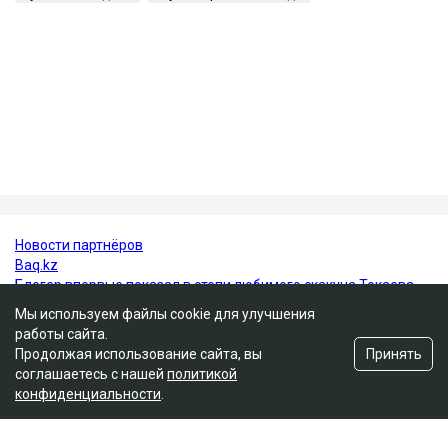
Сатыбалды, племянника экс-президента Казахстана
Нурсултана Назарбаева. Они развелись в 2005 году.
У бывших супругов трое общих детей - сын
Бауыржан и дочери Аружан и Дария. По имеющейся
в открытом доступе информации, по профессии
Гульмира Сатыбалды - учительница.
Нурсултан Назарбаев
суд
Кайрат Сатыбалды
уголовное дело
Гульмира Сатыбалды
Мы используем файлы cookie для улучшения
работы сайта.
Принять
Продолжая использование сайта, вы
соглашаетесь с нашей
политикой
конфиденциальности
.