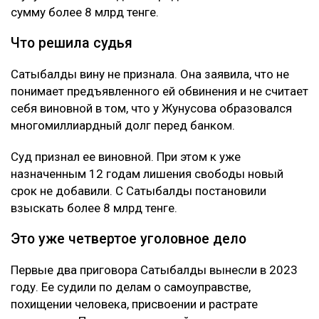
Позже Жунусов передал доли в компаниях
связанным с Сатыбалды лицам и подписал ряд
других документов. По версии обвинения, сделал он
это под давлением.
Как утверждает журналист, мужчину несколько
месяцев незаконно удерживали в подвале дома
Сатыбалды. После продажи построенного жилья у
Жунусова остался долг перед «ВТБ Банком» на
сумму более 8 млрд тенге.
Что решила судья
Сатыбалды вину не признала. Она заявила, что не
понимает предъявленного ей обвинения и не считает
себя виновной в том, что у Жунусова образовался
многомиллиардный долг перед банком.
Суд признал ее виновной. При этом к уже