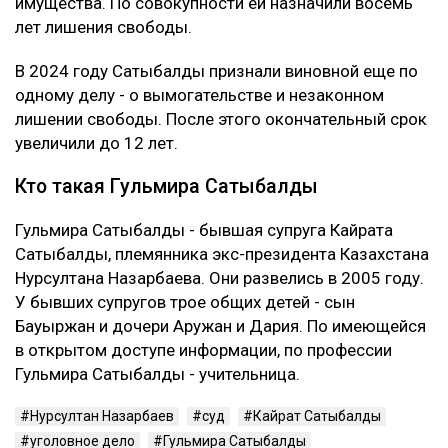
назначенным 12 годам лишения свободы новый
срок не добавили. С Сатыбалды постановили
взыскать более 8 млрд тенге.
Это уже четвертое уголовное дело
Первые два приговора Сатыбалды вынесли в 2023
году. Ее судили по делам о самоуправстве,
похищении человека, присвоении и растрате
имущества. По совокупности ей назначили восемь
лет лишения свободы.
В 2024 году Сатыбалды признали виновной еще по
одному делу - о вымогательстве и незаконном
лишении свободы. После этого окончательный срок
увеличили до 12 лет.
Кто такая Гульмира Сатыбалды
Гульмира Сатыбалды - бывшая супруга Кайрата