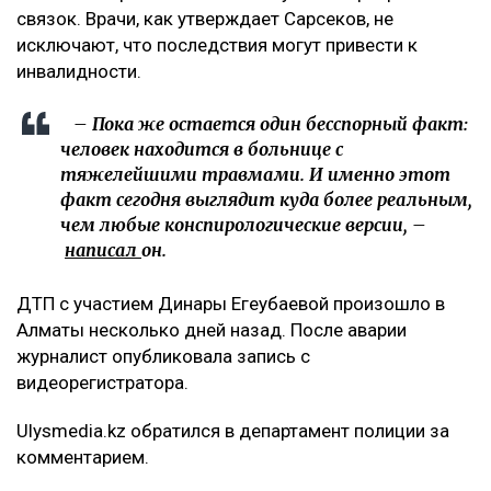
Появилось фото без лица, якобы,
велосипедиста с перебинтованными ногами,
которое сопровождалось перечислением его
травм. В их числе сломанная нога и
разорванные связки, которые, якобы могут
оставить его инвалидом. На самом деле, в
списке больных диагноз велосипедиста -
ЗЧМТ и больше ничего. Ни одного перелома не
указано, – добавила она.
Что известно о состоянии велосипедиста
При этом Арсен Сарсеков сообщил, что
пострадавший получил тяжелые травмы. По его
словам, у мужчины диагностировали сотрясение
головного мозга, множественные ушибы внутренних
органов, переломы ребер с обеих сторон, а также
сложный перелом коленного сустава с разрывом