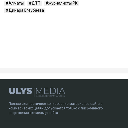
связок. Врачи, как утверждает Сарсеков, не
исключают, что последствия могут привести к
инвалидности.
– Пока же остается один бесспорный факт:
человек находится в больнице с
тяжелейшими травмами. И именно этот
факт сегодня выглядит куда более реальным,
чем любые конспирологические версии, –
написал
он.
ДТП с участием Динары Егеубаевой произошло в
Алматы несколько дней назад. После аварии
журналист опубликовала запись с
видеорегистратора.
Ulysmedia.kz обратился в департамент полиции за
комментарием.