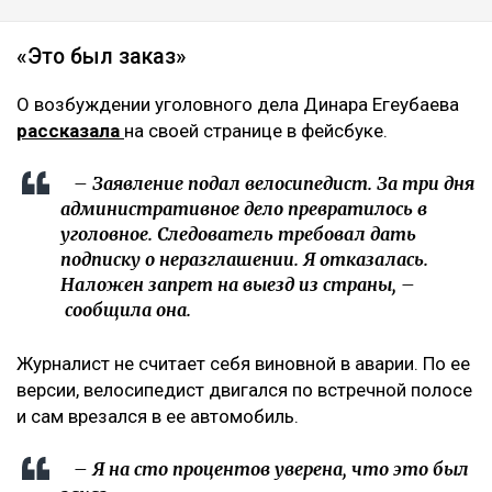
Фото из аккаунта Динары Егеубаевой в соцсети
Журналисту запретили выезд из страны.
Расследование ведется по статье 345, части 1
Уголовного кодекса, сообщает Ulysmedia.kz.
ЧИТАЙТЕ ТАКЖЕ
Казахстанцев предупредили перед концертом Канье
Уэста
После нападения на детей возле «Атакента» полиция
задержала подозреваемого
«Пока он еще жив»: новые кадры с Кок-Жайляу
встревожили алматинцев