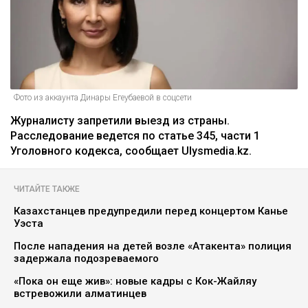
Главная
Новости
На Динару Егеубаеву завели
уголовное дело после ДТП
Курманов Байтас
05.08.2026, 12:46