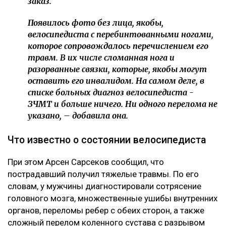
«Это был заказ»
О возбуждении уголовного дела Динара Егеубаева
рассказала
на своей странице в фейсбуке.
– Заявление подал велосипедист. За три дня
административное дело превратилось в
уголовное. Следователь требовал дать
подписку о неразглашении. Я отказалась.
Наложен запрет на выезд из страны, –
сообщила она.
Журналист не считает себя виновной в аварии. По ее
версии, велосипедист двигался по встречной полосе
и сам врезался в ее автомобиль.
– Я на сто процентов уверена, что это был
заказ.