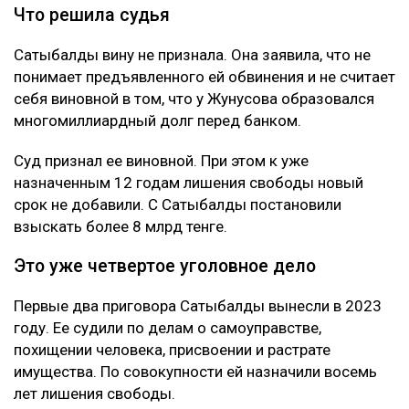
это под давлением.
Как утверждает журналист, мужчину несколько
месяцев незаконно удерживали в подвале дома
Сатыбалды. После продажи построенного жилья у
Жунусова остался долг перед «ВТБ Банком» на
сумму более 8 млрд тенге.
Что решила судья
Сатыбалды вину не признала. Она заявила, что не
понимает предъявленного ей обвинения и не считает
себя виновной в том, что у Жунусова образовался
многомиллиардный долг перед банком.
Суд признал ее виновной. При этом к уже
назначенным 12 годам лишения свободы новый
срок не добавили. С Сатыбалды постановили
взыскать более 8 млрд тенге.