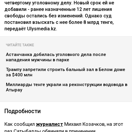
коллаж: архив Ulysmedia.kz
Бывшую жену племянника Нурсултана Назарбаева
Гульмиру Сатыбалды признали виновной по
четвертому уголовному делу. Новый срок ей не
добавили - ранее назначенные 12 лет лишения
свободы остались без изменений. Однако суд
постановил взыскать с нее более 8 млрд тенге,
передаёт Ulysmedia.kz.
ЧИТАЙТЕ ТАКЖЕ
Астанчанка добилась уголовного дела после
нападения мужчины в парке
Трампу запретили строить бальный зал в Белом доме
за $400 млн