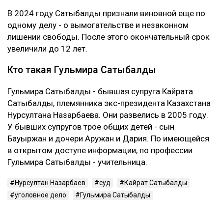
Это уже четвертое уголовное дело
Первые два приговора Сатыбалды вынесли в 2023
году. Ее судили по делам о самоуправстве,
похищении человека, присвоении и растрате
имущества. По совокупности ей назначили восемь
лет лишения свободы.
В 2024 году Сатыбалды признали виновной еще по
одному делу - о вымогательстве и незаконном
лишении свободы. После этого окончательный срок
увеличили до 12 лет.
Кто такая Гульмира Сатыбалды
Гульмира Сатыбалды - бывшая супруга Кайрата
Сатыбалды, племянника экс-президента Казахстана
Нурсултана Назарбаева. Они развелись в 2005 году.
У бывших супругов трое общих детей - сын