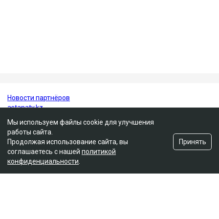
Бауыржан и дочери Аружан и Дария. По имеющейся
в открытом доступе информации, по профессии
Гульмира Сатыбалды - учительница.
Нурсултан Назарбаев
суд
Кайрат Сатыбалды
уголовное дело
Гульмира Сатыбалды
Мы используем файлы cookie для улучшения
работы сайта.
Принять
Продолжая использование сайта, вы
соглашаетесь с нашей
политикой
конфиденциальности
.