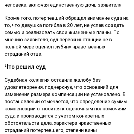
оспаривал. Жалоба касалась только размера
компенсации морального вреда. В суде
потерпевшая сторона настаивала, что назначенные
ранее 10 миллионов тенге не соответствуют тяжести
последствий трагедии. Отец погибшей просил
взыскать с осужденного 100 миллионов тенге. В
жалобе указывалось, что Пак, находясь в состоянии
алкогольного опьянения, грубо нарушил правила
дорожного движения, выехал на встречную полосу и
стал виновником аварии, в которой погибли три
человека, включая единственную дочь заявителя.
Кроме того, потерпевший обращал внимание суда на
то, что девушка погибла в 20 лет, не успев создать
семью и реализовать свои жизненные планы. По
мнению заявителя, суд первой инстанции не в
полной мере оценил глубину нравственных
страданий отца.