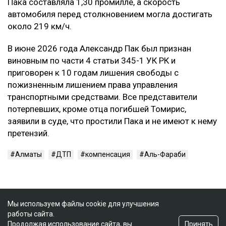
Смертельное ДТП произошло в ночь на 21 марта на
проспекте аль-Фараби в Алматы. По данным
следствия, Александр Пак, находясь за рулем
автомобиля Zeekr в состоянии алкогольного
опьянения, выехал на встречную полосу и
столкнулся с Mercedes. Жертвами аварии стали 29-
летний водитель Mercedes и две пассажирки —
девушки 20 и 22 лет. Согласно материалам
уголовного дела, концентрация алкоголя в крови
Пака составляла 1,30 промилле, а скорость
автомобиля перед столкновением могла достигать
около 219 км/ч.
В июне 2026 года Александр Пак был признан
виновным по части 4 статьи 345-1 УК РК и
приговорен к 10 годам лишения свободы с
пожизненным лишением права управления
Мы используем файлы cookie для улучшения
транспортными средствами. Все представители
работы сайта.
Принять
Продолжая использование сайта, вы
потерпевших, кроме отца погибшей Томирис,