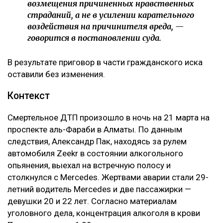
дополнительное наказание для виновного.
– Компенсация морального вреда не является
мерой уголовной ответственности и не
может рассматриваться как способ усиления
наказания осужденного либо средство
дополнительного воздействия на
причинителя вреда. Назначение компенсации
морального вреда заключается в
предоставлении потерпевшему денежного
возмещения причиненных нравственных
страданий, а не в усилении карательного
воздействия на причинителя вреда, —
говорится в постановлении суда.
В результате приговор в части гражданского иска
оставили без изменения.
Контекст