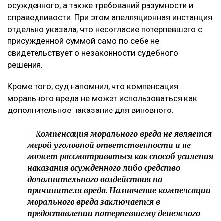
Что решил суд
Судебная коллегия оставила жалобу без
удовлетворения, подчеркнув, что оснований для
изменения размера компенсации не установлено. В
постановлении отмечается, что определение суммы
компенсации относится к оценочным полномочиям
суда и производится с учетом конкретных
обстоятельств дела, характера нравственных
страданий потерпевшего, степени вины
осужденного, а также требований разумности и
справедливости. При этом апелляционная инстанция
отдельно указала, что несогласие потерпевшего с
присужденной суммой само по себе не
свидетельствует о незаконности судебного
решения.
Кроме того, суд напомнил, что компенсация
морального вреда не может использоваться как