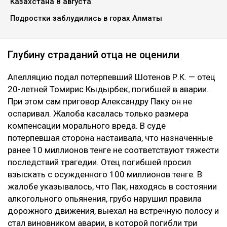
смертельном ДТП на проспекте аль-Фараби. Отец
одной из погибших в аварии девушек просил
увеличить выплату с 10 до 100 миллионов тенге,
сообщает Ulysmedia.kz.
ЧИТАЙТЕ ТАКЖЕ
Курсы валют: сколько стоит доллар в обменниках
Казахстана 8 августа
Воздух может ухудшиться в нескольких городах
Казахстана 8 августа
Подростки заблудились в горах Алматы
Глубину страданий отца не оценили
Апелляцию подал потерпевший Шотенов Р.К. — отец
20-летней Томирис Кыдырбек, погибшей в аварии.
При этом сам приговор Александру Паку он не