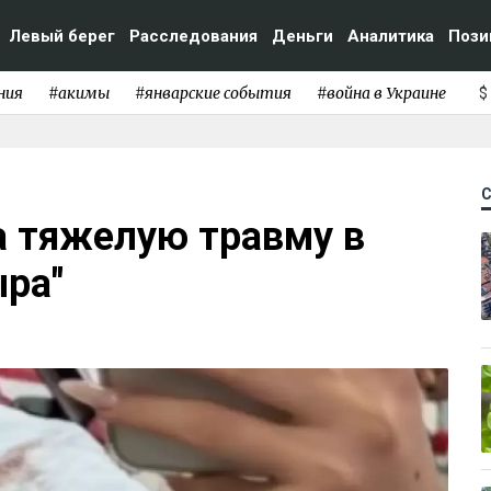
Левый берег
Расследования
Деньги
Аналитика
Пози
ния
#акимы
#январские события
#война в Украине
$
а тяжелую травму в
ыра"