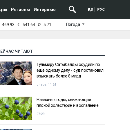
ция
Регионы
Интервью
ҚАЗ
РУС
Погода
469.93
€
541.64
₽
5.71
СЕЙЧАС ЧИТАЮТ
Гульмиру Сатыбалды осудили по
еще одному делу - суд постановил
взыскать более 8 млрд
вчера, 11:24
Названы ягоды, снижающие
плохой холестерин и воспаление
07:29