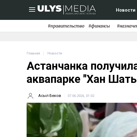
Новости
#правительство
#финансы
#назначе
Главная
Новости
Астанчанка получил
аквапарке "Хан Шат
Асыл Беков
07.06.2026, 01:02