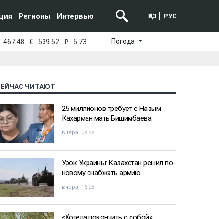
ция
Регионы
Интервью
ҚАЗ
РУС
Погода
467.48
€
539.52
₽
5.73
СЕЙЧАС ЧИТАЮТ
25 миллионов требует с Назым
Кахарман мать Бишимбаева
вчера, 08:58
Урок Украины: Казахстан решил по-
новому снабжать армию
вчера, 16:03
«Хотела покончить с собой»: