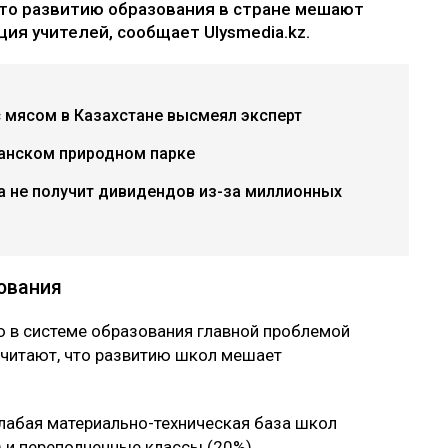
что развитию образования в стране мешают
ия учителей, сообщает Ulysmedia.kz.
с мясом в Казахстане высмеял эксперт
танском природном парке
а не получит дивидендов из-за миллионных
ования
ю в системе образования главной проблемой
считают, что развитию школ мешает
лабая материально-техническая база школ
) и переполненные классы (20%).