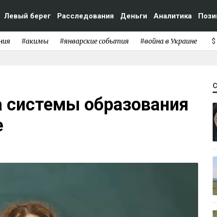
Левый берег
Расследования
Деньги
Аналитика
Пози
ния
#акимы
#январские события
#война в Украине
$
а системы образования
е