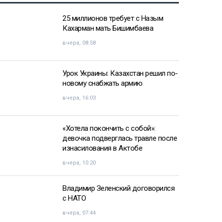
25 миллионов требует с Назым
Кахарман мать Бишимбаева
вчера, 08:58
Урок Украины: Казахстан решил по-
новому снабжать армию
вчера, 16:03
«Хотела покончить с собой»:
девочка подверглась травле после
изнасилования в Актобе
вчера, 10:20
Владимир Зеленский договорился
с НАТО
вчера, 07:44