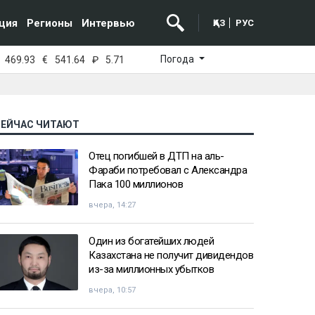
ция
Регионы
Интервью
ҚАЗ
РУС
Погода
469.93
€
541.64
₽
5.71
СЕЙЧАС ЧИТАЮТ
Отец погибшей в ДТП на аль-
Фараби потребовал с Александра
Пака 100 миллионов
вчера, 14:27
Один из богатейших людей
Казахстана не получит дивидендов
из-за миллионных убытков
вчера, 10:57