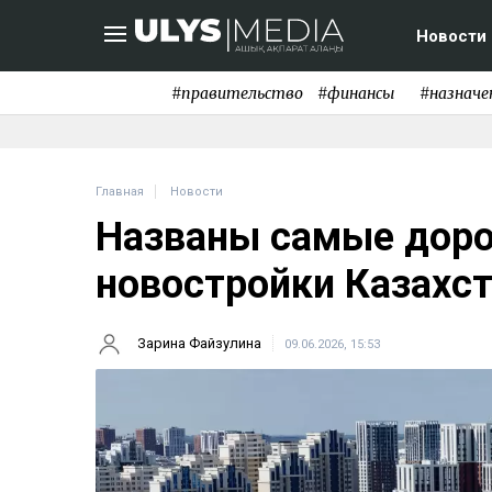
Новости
#правительство
#финансы
#назначе
Главная
Новости
Названы самые доро
новостройки Казахс
Зарина Файзулина
09.06.2026, 15:53