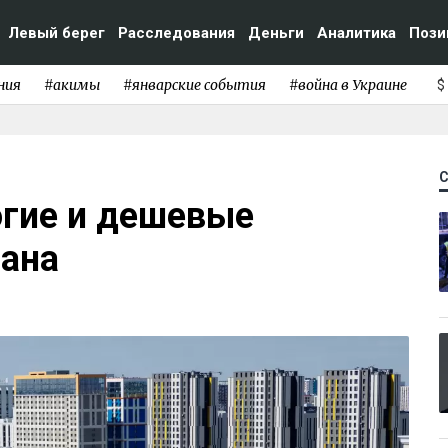
Левый берег
Расследования
Деньги
Аналитика
Пози
ния
#акимы
#январские события
#война в Украине
$
гие и дешевые
тана