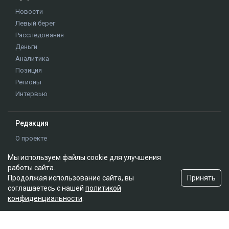
Новости
Левый берег
Расследования
Деньги
Аналитика
Позиция
Регионы
Интервью
Редакция
О проекте
Правила сайта
Мы используем файлы cookie для улучшения
Реклама на сайте
работы сайта.
Контакты
Принять
Продолжая использование сайта, вы
Редакционная политика
соглашаетесь с нашей
политикой
конфиденциальности
.
Мы в социальных сетях