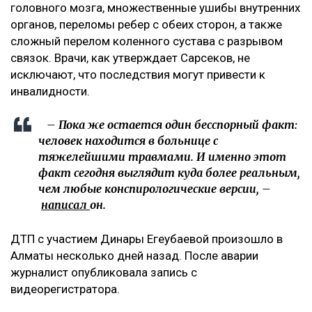
списке больных диагноз велосипедиста -
ЗЧМТ и больше ничего. Ни одного перелома не
указано, – добавила она.
Что известно о состоянии велосипедиста
При этом Арсен Сарсеков сообщил, что
пострадавший получил тяжелые травмы. По его
словам, у мужчины диагностировали сотрясение
головного мозга, множественные ушибы внутренних
органов, переломы ребер с обеих сторон, а также
сложный перелом коленного сустава с разрывом
связок. Врачи, как утверждает Сарсеков, не
исключают, что последствия могут привести к
инвалидности.
– Пока же остается один бесспорный факт:
человек находится в больнице с
тяжелейшими травмами. И именно этот