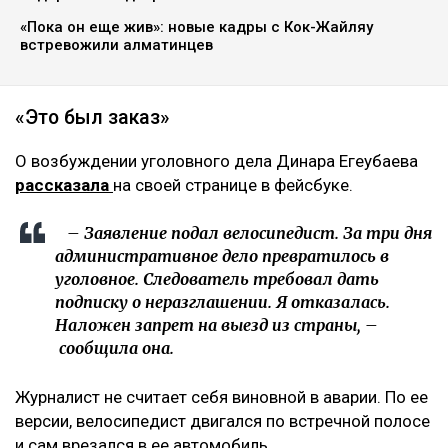
Журналисту запретили выезд из страны.
Расследование ведется по статье 345, части 1
Уголовного кодекса, сообщает Ulysmedia.kz.
ЧИТАЙТЕ ТАКЖЕ
Казахстанцев предупредили перед концертом Канье
Уэста
После нападения на детей возле «Атакента» полиция
задержала подозреваемого
«Пока он еще жив»: новые кадры с Кок-Жайляу
встревожили алматинцев
«Это был заказ»
О возбуждении уголовного дела Динара Егеубаева
рассказала
на своей странице в фейсбуке.
– Заявление подал велосипедист. За три дня