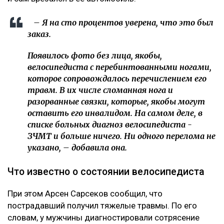
административное дело превратилось в
уголовное. Следователь требовал дать
подписку о неразглашении. Я отказалась.
Наложен запрет на выезд из страны, –
сообщила она.
Журналист не считает себя виновной в аварии. По ее
версии, велосипедист двигался по встречной полосе
и сам врезался в ее автомобиль.
– Я на сто процентов уверена, что это был
заказ.
Появилось фото без лица, якобы,
велосипедиста с перебинтованными ногами,
которое сопровождалось перечислением его
травм. В их числе сломанная нога и
разорванные связки, которые, якобы могут
оставить его инвалидом. На самом деле, в