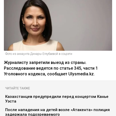
Главная
Новости
На Динару Егеубаеву завели
уголовное дело после ДТП
Курманов Байтас
05.08.2026, 12:46
Фото из аккаунта Динары Егеубаевой в соцсети