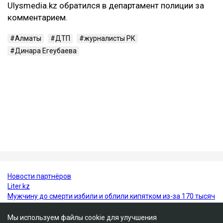
факт сегодня выглядит куда более реальным,
чем любые конспирологические версии, –
написал
он.
ДТП с участием Динары Егеубаевой произошло в
Алматы несколько дней назад. После аварии
журналист опубликовала запись с
видеорегистратора.
Ulysmedia.kz обратился в департамент полиции за
комментарием.
Алматы
ДТП
журналисты РК
Динара Егеубаева
Мы используем файлы cookie для улучшения