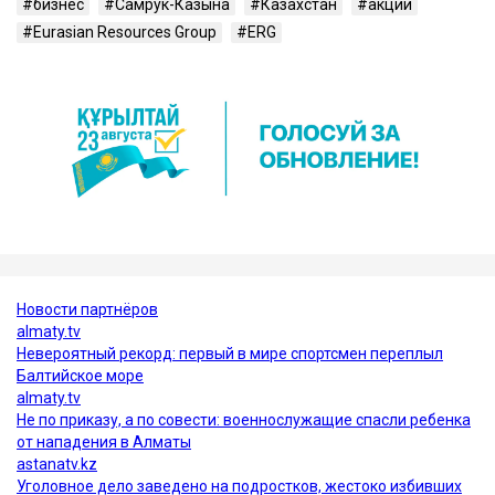
бизнес
Самрук-Казына
Казахстан
акции
Eurasian Resources Group
ERG