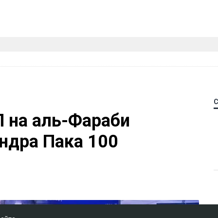
П на аль-Фараби
ндра Пака 100