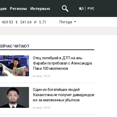
ция
Регионы
Интервью
ҚАЗ
РУС
Погода
469.93
€
541.64
₽
5.71
СЕЙЧАС ЧИТАЮТ
Отец погибшей в ДТП на аль-
Фараби потребовал с Александра
Пака 100 миллионов
вчера, 14:27
Один из богатейших людей
Казахстана не получит дивидендов
из-за миллионных убытков
вчера, 10:57