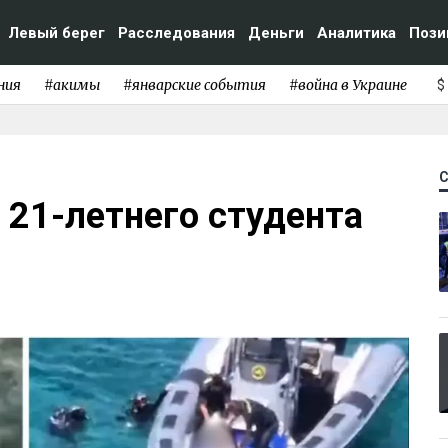
Левый берег
Расследования
Деньги
Аналитика
Пози
ния
#акимы
#январские события
#война в Украине
$
 21-летнего студента