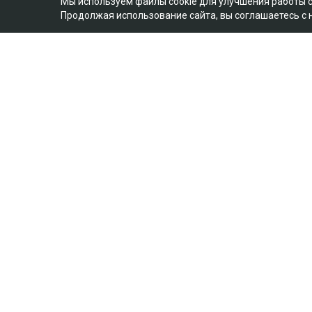
Мы используем файлы cookie для улучшения работы 
Продолжая использование сайта, вы соглашаетесь с
Коллаж Ulysmedia.kz
Апелляционный суд Алматы рассмотре