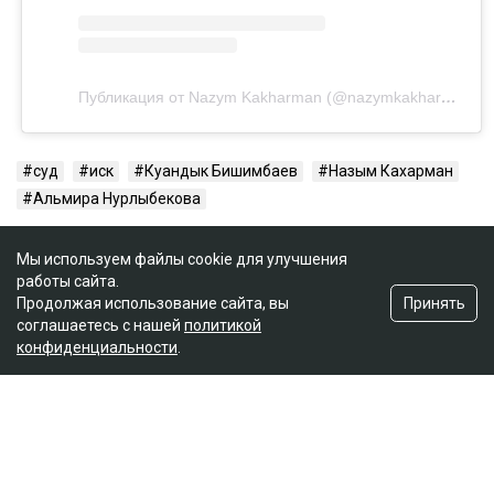
Публикация от Nazym Kakharman (@nazymkakharman)
суд
иск
Куандык Бишимбаев
Назым Кахарман
Альмира Нурлыбекова
Мы используем файлы cookie для улучшения
работы сайта.
Принять
Продолжая использование сайта, вы
соглашаетесь с нашей
политикой
конфиденциальности
.