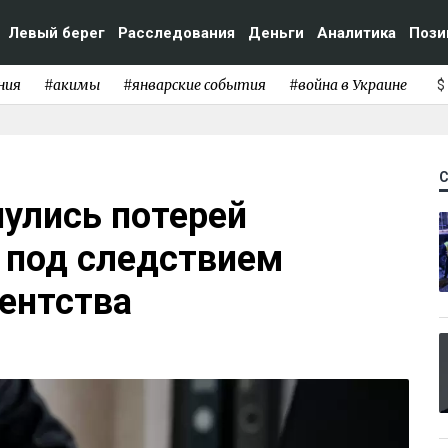
Левый берег
Расследования
Деньги
Аналитика
Пози
ния
#акимы
#январские события
#война в Украине
$
улись потерей
 под следствием
гентства