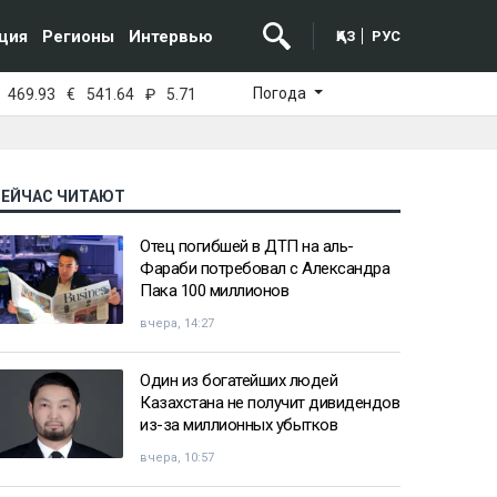
ция
Регионы
Интервью
ҚАЗ
РУС
Погода
469.93
€
541.64
₽
5.71
СЕЙЧАС ЧИТАЮТ
Отец погибшей в ДТП на аль-
Фараби потребовал с Александра
Пака 100 миллионов
вчера, 14:27
Один из богатейших людей
Казахстана не получит дивидендов
из-за миллионных убытков
вчера, 10:57