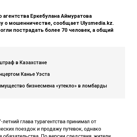
о агентства Еркебулана Аймуратова
у о мошенничестве, сообщает Ulysmedia.kz.
огли пострадать более 70 человек, а общий
штраф в Казахстане
нцертом Канье Уэста
имущество бизнесмена «утекло» в ломбарды
-летний глава турагентства принимал от
еских поездок и продажу путевок, однако
 обязательства. По версии следствия, жители