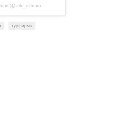
ktobe (@zelo_aktobe)
к
турфирма