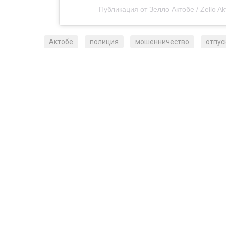
Публикация от Зелло Актобе / Zello A
Актобе
полиция
мошенничество
отпус