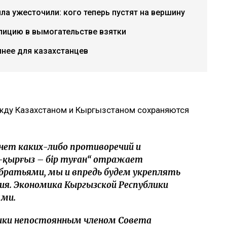
ла ужесточили: кого теперь пустят на вершину
лицию в вымогательстве взятки
пнее для казахстанцев
ежду Казахстаном и Кыргызстаном сохраняются
ет каких-либо противоречий и
қ-қырғыз – бір туған“ отражает
 братьями, мы и впредь будем укреплять
ия. Экономика Кыргызской Республики
ами.
лики непостоянным членом Совета