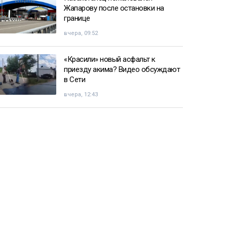
Жапарову после остановки на
границе
вчера, 09:52
«Красили» новый асфальт к
приезду акима? Видео обсуждают
в Сети
вчера, 12:43