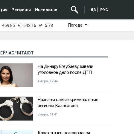
ция
Регионы
Интервью
ҚАЗ
РУС
Погода
469.85
€
542.16
₽
5.78
СЕЙЧАС ЧИТАЮТ
На Динару Егеубаеву завели
уголовное дело после ДТП
вчера, 12:46
Названы самые криминальные
регионы Казахстана
вчера, 11:41
Казахстанец пожаловался