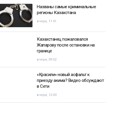
Названы самые криминальные
регионы Казахстана
вчера, 11:41
Казахстанец пожаловался
Жапарову после остановки на
границе
вчера, 09:52
«Красили» новый асфальт к
приезду акима? Видео обсуждают
в Сети
вчера, 12:43