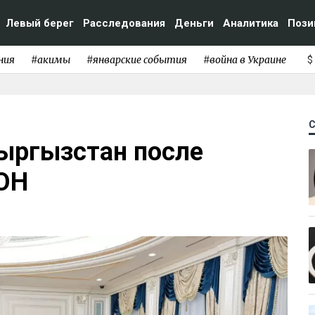
Левый берег
Расследования
Деньги
Аналитика
Пози
ния
#акимы
#январские события
#война в Украине
$
ыргызстан после
ООН