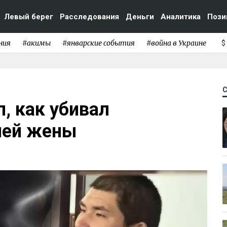
Левый берег
Расследования
Деньги
Аналитика
Пози
ния
#акимы
#январские события
#война в Украине
$
, как убивал
шей жены