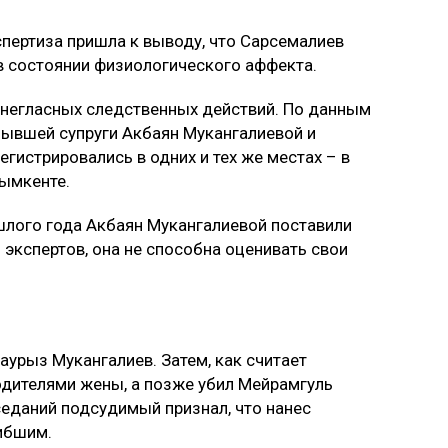
спертиза пришла к выводу, что Сарсемалиев
 в состоянии физиологического аффекта.
ы негласных следственных действий. По данным
бывшей супруги Акбаян Мукангалиевой и
гистрировались в одних и тех же местах – в
ымкенте.
ошлого года Акбаян Мукангалиевой поставили
экспертов, она не способна оценивать свои
аурыз Мукангалиев. Затем, как считает
одителями жены, а позже убил Мейрамгуль
еданий подсудимый признал, что нанес
ибшим.