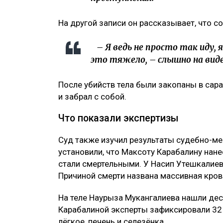
На другой записи он рассказывает, что с
– Я ведь не просто так иду, 
это тяжело, –
слышно на виде
После убийств тела были закопаны в сара
и забрал с собой.
Что показали экспертизы
Суд также изучил результаты судебно-ме
установили, что Максоту Карабалину нане
стали смертельными. У Насип Утешкалие
Причиной смерти названа массивная кров
На теле Наурыза Мукангалиева нашли дес
Карабалиной эксперты зафиксировали 32
лёгкое, печень и селезёнка.