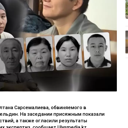
лтана Сарсемалиева, обвиняемого в
гельдин. На заседании присяжным показали
твий, а также огласили результаты
х экспертиз, сообщает Ulysmedia.kz.