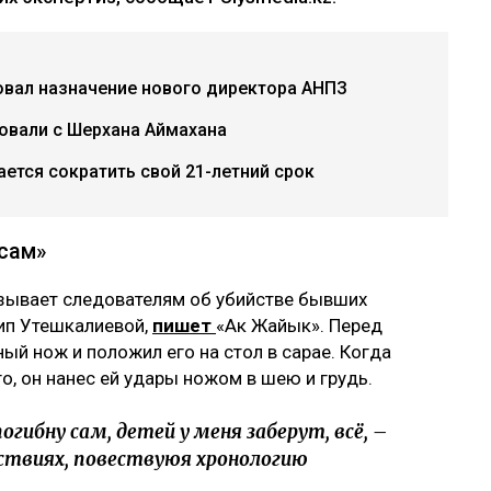
овал назначение нового директора АНПЗ
бовали с Шерхана Аймахана
ется сократить свой 21-летний срок
 сам»
азывает следователям об убийстве бывших
сип Утешкалиевой,
пишет
«Ак Жайык». Перед
ый нож и положил его на стол в сарае. Когда
о, он нанес ей удары ножом в шею и грудь.
гибну сам, детей у меня заберут, всё, –
ствиях, повествуюя хронологию