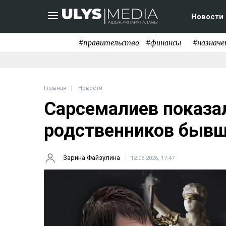
Новости
#правительство
#финансы
#назначе
Главная
Новости
Сарсемалиев показал
родственников быв
Зарина Файзулина
12.06.2026, 17:47