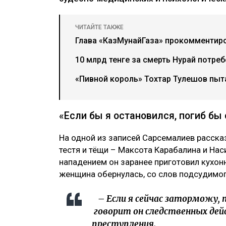
ЧИТАЙТЕ ТАКЖЕ
Глава «КазМунайГаза» прокомментир
10 млрд тенге за смерть Нурай потре
«Пивной король» Тохтар Тулешов пыта
«Если бы я остановился, погиб бы
На одной из записей Сарсемалиев расск
тестя и тёщи – Максота Карабалина и На
нападением он заранее приготовил кухонн
женщина обернулась, со слов подсудимог
– Если я сейчас заторможу, по
говорит он следственных дей
преступления.