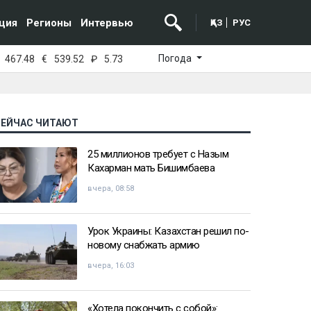
ция
Регионы
Интервью
ҚАЗ
РУС
Погода
467.48
€
539.52
₽
5.73
СЕЙЧАС ЧИТАЮТ
25 миллионов требует с Назым
Кахарман мать Бишимбаева
вчера, 08:58
Урок Украины: Казахстан решил по-
новому снабжать армию
вчера, 16:03
«Хотела покончить с собой»: