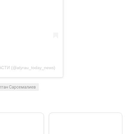
СТИ (@atyrau_today_news)
лтан Сарсемалиев