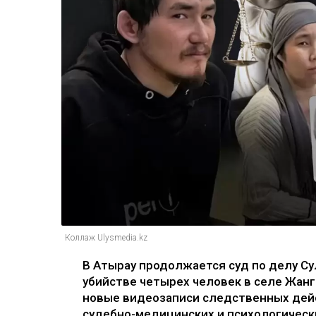
Коллаж Ulysmedia.kz
В Атырау продолжается суд по делу Су
убийстве четырех человек в селе Жан
новые видеозаписи следственных дейс
судебно-медицинских и психологически