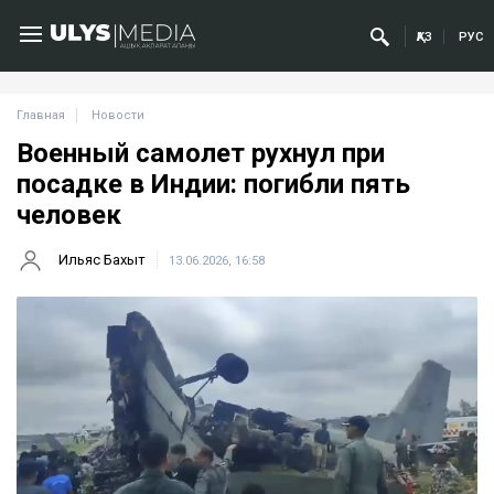
ҚАЗ
РУС
Главная
Новости
Военный самолет рухнул при
посадке в Индии: погибли пять
человек
Ильяс Бахыт
13.06.2026, 16:58