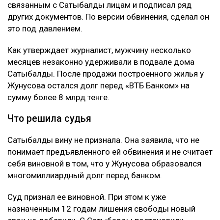
имущественного вреда путем обмана и
самоуправстве. Потерпевшим признали Абая
Жунусова - бывшего мужа ее сестры и прежнего
бизнес-партнера. Отмечается, что Сатыбалды и
Жунусов вместе занимались бизнесом, в том числе
строительством жилого комплекса «Восточка» в
Алматы.
Позже Жунусов передал доли в компаниях
связанным с Сатыбалды лицам и подписал ряд
других документов. По версии обвинения, сделал он
это под давлением.
Как утверждает журналист, мужчину несколько
месяцев незаконно удерживали в подвале дома
Сатыбалды. После продажи построенного жилья у
Жунусова остался долг перед «ВТБ Банком» на
сумму более 8 млрд тенге.