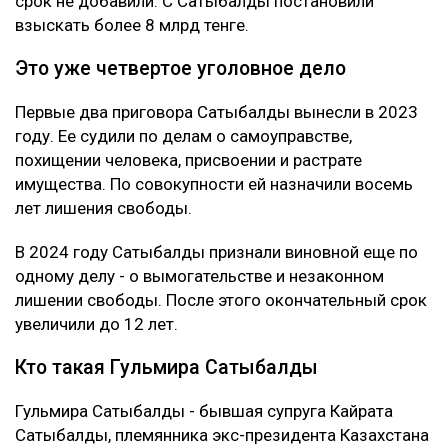
Что решила судья
Сатыбалды вину не признала. Она заявила, что не
понимает предъявленного ей обвинения и не считает
себя виновной в том, что у Жунусова образовался
многомиллиардный долг перед банком.
Суд признал ее виновной. При этом к уже
назначенным 12 годам лишения свободы новый
срок не добавили. С Сатыбалды постановили
взыскать более 8 млрд тенге.
Это уже четвертое уголовное дело
Первые два приговора Сатыбалды вынесли в 2023
году. Ее судили по делам о самоуправстве,
похищении человека, присвоении и растрате
имущества. По совокупности ей назначили восемь
лет лишения свободы.