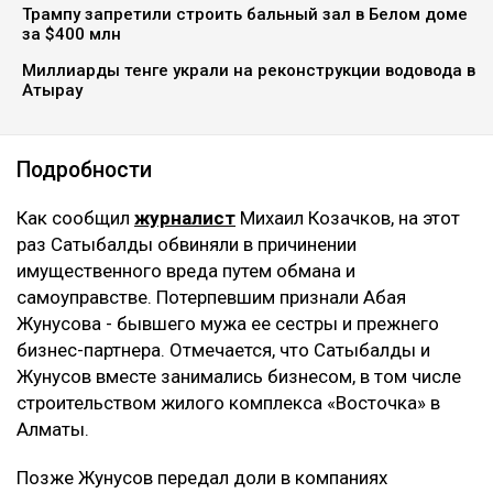
добавили - ранее назначенные 12 лет лишения
свободы остались без изменений. Однако суд
постановил взыскать с нее более 8 млрд тенге,
передаёт Ulysmedia.kz.
ЧИТАЙТЕ ТАКЖЕ
Астанчанка добилась уголовного дела после
нападения мужчины в парке
Трампу запретили строить бальный зал в Белом доме
за $400 млн
Миллиарды тенге украли на реконструкции водовода в
Атырау
Подробности
Как сообщил
журналист
Михаил Козачков, на этот
раз Сатыбалды обвиняли в причинении