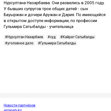
В 2024 году Сатыбалды признали виновной еще по
одному делу - о вымогательстве и незаконном
лишении свободы. После этого окончательный срок
увеличили до 12 лет.
Кто такая Гульмира Сатыбалды
Гульмира Сатыбалды - бывшая супруга Кайрата
Сатыбалды, племянника экс-президента Казахстана
Нурсултана Назарбаева. Они развелись в 2005 году.
У бывших супругов трое общих детей - сын
Бауыржан и дочери Аружан и Дария. По имеющейся
в открытом доступе информации, по профессии
Гульмира Сатыбалды - учительница.
Нурсултан Назарбаев
суд
Кайрат Сатыбалды
уголовное дело
Гульмира Сатыбалды