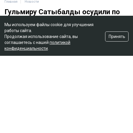
Мы используем файлы cookie для улучшения
работы сайта.
Принять
Продолжая использование сайта, вы
соглашаетесь с нашей
политикой
конфиденциальности
.
Главная
Новости
Гульмиру Сатыбалды осудили по
еще одному делу - суд постановил
взыскать более 8 млрд
Ильяс Бахыт
08.08.2026, 11:24
коллаж: архив Ulysmedia.kz
Бывшую жену племянника Нурсултана Назарбаева