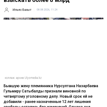
Ильяс Бахыт
08.08.2026, 11:24
коллаж: архив Ulysmedia.kz
Бывшую жену племянника Нурсултана Назарбаева
Гульмиру Сатыбалды признали виновной по
четвертому уголовному делу. Новый срок ей не
добавили - ранее назначенные 12 лет лишения
свободы остались без изменений. Однако суд